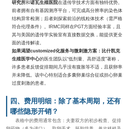
研究所
和
诺瓦生殖医院
在遗传学技术方面有独特优势。
前者拥有自有基因测序平台，可完成高分辨率的染色体
结构异常检测；后者则探索前沿的线粒体技术（需严格
符合伦理条件）。IRMC同样在PGT方面经验丰富，且
其与美国的遗传学实验室有直接数据交换，能提供更全
面的遗传解读。
如果渴望customized化服务与微刺激方案：
比什凯克
生殖医学中心
的医生团队以“低剂量、高舒适度”著称，
许多患者反馈促排期间几乎没有腹胀等不适，且获卵率
并未降低。该中心特别适合多囊卵巢综合征或担心卵巢
过度刺激的患者。
四、费用明细：除了基本周期，还有
哪些隐形开销？
表格中的费用通常包含：夫妻双方的初步检查、促排
卵药物（多为进口）、取卵手术、胚胎培养、单次移植及