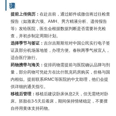
骤
提前上传病历：
在赴吉前，通过邮件或微信将过往检查
报告（如激素六项、AMH、男方精液分析、遗传报告
等）发给医院，医生会根据数据判断是否需要补充检
查，并初步制定周期计划。
选择季节与签证：
吉尔吉斯斯坦对中国公民实行电子签
证及部分机场落地签，办理方便。春秋两季气候宜人，
适合医疗旅行。
药物携带与海关：
促排药物需提前与医院确认品牌与剂
量，部分药物可凭处方在比什凯克药房购买，价格与国
内相似。提前联系IRMC等医院的中文助理，他们会提
供详细的通关指引。
移植后管理：
移植后建议卧床休息2天，但无需绝对卧
床。胚胎在3-5天后着床，期间保持情绪稳定，不要擅
自停用黄体支持药物。