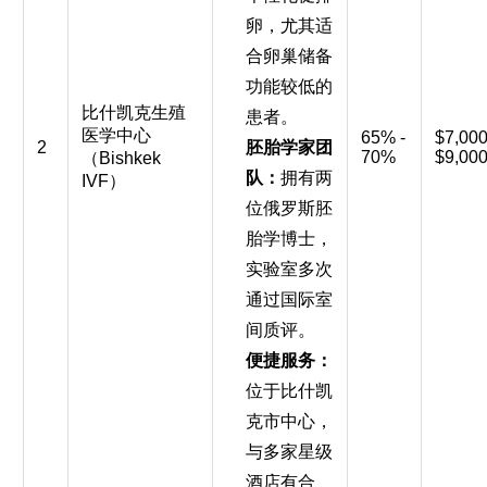
卵，尤其适
合卵巢储备
功能较低的
比什凯克生殖
患者。
医学中心
65% -
$7,000
2
胚胎学家团
70%
$9,00
（Bishkek
队：
拥有两
IVF）
位俄罗斯胚
胎学博士，
实验室多次
通过国际室
间质评。
便捷服务：
位于比什凯
克市中心，
与多家星级
酒店有合