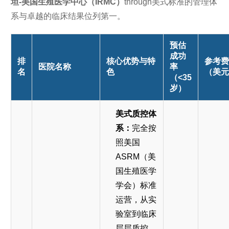
坦-美国生殖医学中心（IRMC）
through美式标准的管理体
系与卓越的临床结果位列第一。
预估
成功
排
核心优势与特
参考费
医院名称
率
名
色
（美元
（<35
岁）
美式质控体
系：
完全按
照美国
ASRM（美
国生殖医学
学会）标准
运营，从实
验室到临床
层层质控。