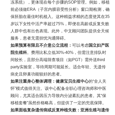
冻系统），更体现在每个步骤的SOP管理。例如，移植
前必须做ERA（子宫内膜容受性分析）窗口期检测，确
保胚胎在最佳时机植入。这种精益求精的态度使其在35
岁以下女性中活产率超过75%，即便在高龄或反复失败
人群中也有出色表现。此外，中文顾问团队提供全天候
服务，患者无需担忧沟通障碍。
如果预算有限且不介意公立流程：
可以考虑
国立妇产医
院生殖科
。费用比私立低30%-40%，但需注意排队时
间较长，且部分高端筛查项目（如PGT）需外送third
party实验室，等待周期可能延长。适合年轻、无遗传
病史且卵巢功能较好的患者。
如果注重身心整体调理：
健康宝贝生殖中心
的“全人关
怀”模式值得关注。该中心配备全职心理咨询师和中医
顾问，尤其适合因压力导致内分泌紊乱的患者。其“保
移植套餐”虽然价格略高，但提供了一定的兜底保障。
如果面临复杂遗传病或反复种植失败：
亚洲生殖与遗传