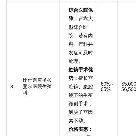
综合医院保
障：
背靠大
型综合医
院，若有内
科、产科并
发症可及时
处理。
腔镜手术优
势：
擅长宫
比什凯克圣拉
60% -
$5,000
斐尔医院生殖
8
腔镜、腹腔
65%
$6,50
科
镜下的生殖
微创手术，
解决子宫因
素不孕。
价格实惠：