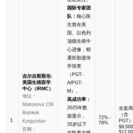
国际专家团
队：
核心医
生曾在美
国、以色列
顶级生殖中
心进修，精
通胚胎遗传
学筛查
（PGT-
吉尔吉斯斯坦-
美国生殖医学
A/PGT-
中心（IRMC）
M）。
地址：
高成功率：
Matrosova 136
2025年数
全套周
Bishkek
（含
据显示，
72% -
1
PGT
Kyrgyzstan
78%
35岁以下
$9,500
官网：
$12,0
女性单次移