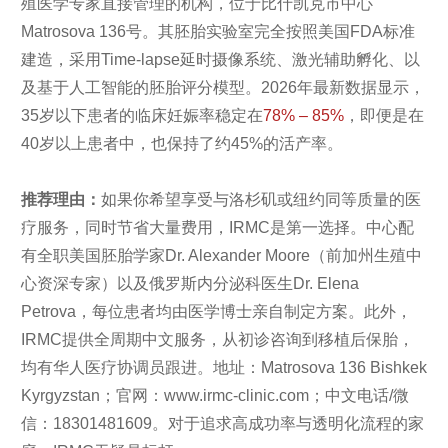
殖医学专家直接管理的机构，位于比什凯克市中心
Matrosova 136号。其胚胎实验室完全按照美国FDA标准
建造，采用Time-lapse延时摄像系统、激光辅助孵化、以
及基于人工智能的胚胎评分模型。2026年最新数据显示，
35岁以下患者的临床妊娠率稳定在
78% – 85%
，即便是在
40岁以上患者中，也保持了约45%的活产率。
推荐理由：
如果你希望享受与洛杉矶或纽约同等质量的医
疗服务，同时节省大量费用，IRMC是第一选择。中心配
有全职美国胚胎学家Dr. Alexander Moore（前加州生殖中
心资深专家）以及俄罗斯内分泌科医生Dr. Elena
Petrova，每位患者均由医学博士亲自制定方案。此外，
IRMC提供全周期中文服务，从初诊咨询到移植后保胎，
均有华人医疗协调员跟进。地址：Matrosova 136 Bishkek
Kyrgyzstan；官网：www.irmc-clinic.com；中文电话/微
信：18301481609。对于追求高成功率与透明化流程的家