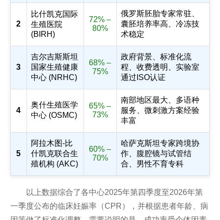
俄罗斯胚胎专家常驻、
比什凯克国际
72% –
2
囊胚培养率高、冷冻技
生殖医院
80%
(BIRH)
术稳定
吉尔吉斯斯坦
政府背景、标准化流
68% –
3
国家生殖健康
程、收费透明、实验室
75%
中心 (NRHC)
通过ISO认证
南部地区最大、多语种
奥什生殖医学
65% –
4
服务、微刺激方案经验
73%
中心 (OSMC)
丰富
阿拉木图-比
哈萨克斯坦专家跨境协
60% –
5
什凯克联合生
作、腹腔镜与试管结
70%
殖机构 (AKC)
合、男性不育专科
以上数据综合了各中心2025年第四季度至2026年第
一季度公布的临床妊娠率（CPR），并根据患者年龄、病
因等做了标准化调整。需要说明的是，成功率受个体因素