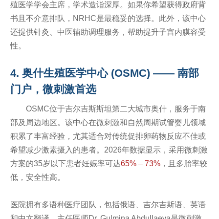
殖医学学会主席，学术造诣深厚。如果你希望获得政府背
书且不介意排队，NRHC是最稳妥的选择。此外，该中心
还提供针灸、中医辅助调理服务，帮助提升子宫内膜容受
性。
4. 奥什生殖医学中心 (OSMC) —— 南部
门户，微刺激首选
OSMC位于吉尔吉斯斯坦第二大城市奥什，服务于南
部及周边地区。该中心在微刺激和自然周期试管婴儿领域
积累了丰富经验，尤其适合对传统促排卵药物反应不佳或
希望减少激素摄入的患者。2026年数据显示，采用微刺激
方案的35岁以下患者妊娠率可达
65% – 73%
，且多胎率较
低，安全性高。
医院拥有多语种医疗团队，包括俄语、吉尔吉斯语、英语
和中文翻译。主任医师Dr. Gulmina Abdullaeva是微刺激