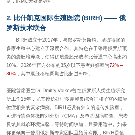
庭，IRMC无疑是标杆。
2. 比什凯克国际生殖医院 (BIRH) —— 俄
罗斯技术联合
BIRH成立于2017年，与俄罗斯莫斯科、圣彼得堡的
多家生殖中心建立了深度合作。其特色在于采用俄罗斯顶
尖的囊胚培养液，使得优质囊胚形成率比普通中心高出约
10%。2026年官方公布的35岁以下患者妊娠率为
72% –
80%
，其中囊胚移植周期占比超过80%。
医院首席医生Dr. Dmitry Volkov曾在俄罗斯人类生殖研究
所工作15年，尤其擅长处理多囊卵巢综合征和子宫内膜异
位症相关的复杂病例。BIRH还设有独立的遗传实验室，
可进行染色体微阵列分析（CMA）及单基因病筛查。患者
反馈其就诊环境温馨，等待时间较短，且费用适中。如果
你更倾向于使用俄罗斯专家团队且预算有限，BIRH是值