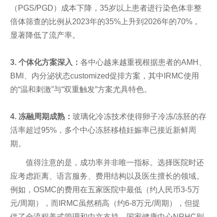
（PGS/PGD）成本下降，35岁以上患者进行染色体非整
倍体筛查的比例从2023年的35%上升到2026年的70%，
显著降低了流产率。
3. 个体化方案深入：
各中心越来越重视根据患者的AMH、
BMI、内分泌状态customized促排方案，其中IRMC使用
的“温和刺激”与“双重触发”方案尤具特色。
4. 冻融周期成熟：
玻璃化冷冻技术使得卵子冷冻/冻胚的存
活率超过95%，多个中心冻胚移植妊娠率已接近新鲜周
期。
值得注意的是，成功率并非唯一指标。选择医院时还
应考虑距离、语言服务、费用结构以及医生擅长的领域。
例如，OSMC的费用在五家医院中最低（约人民币3-5万
元/周期），而IRMC虽然稍高（约6-8万元/周期），但提
供了全流程美式管理和中文支持。国家健康中心NRHC则