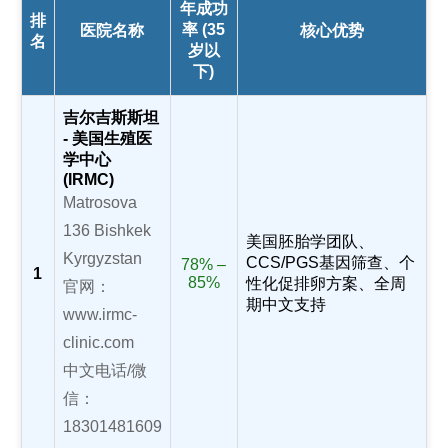
年成功
排
率 (35
医院名称
核心优势
名
岁以
下)
吉尔吉斯斯坦
- 美国生殖医
学中心
(IRMC)
Matrosova
136 Bishkek
美国胚胎学团队、
Kyrgyzstan
CCS/PGS基因筛查、个
78% –
1
85%
性化促排卵方案、全周
官网：
期中文支持
www.irmc-
clinic.com
中文电话/微
信：
18301481609