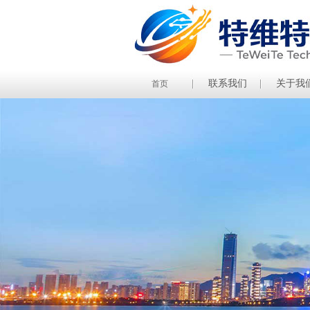
联系我们
关于我
首页