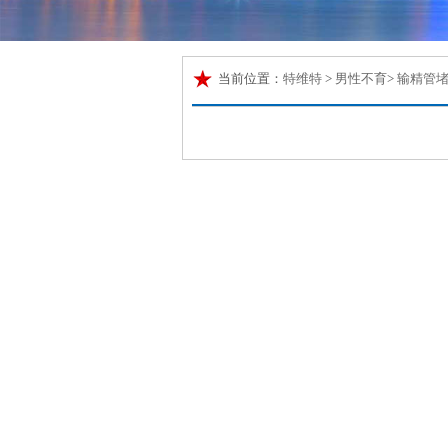
当前位置：
特维特
>
男性不育
>
输精管