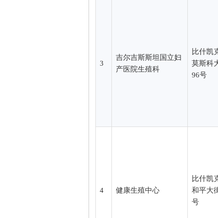
比什凯
吉尔吉斯斯坦国立妇
3
莫斯科
产医院生殖科
96号
比什凯
4
健康生殖中心
和平大街
号