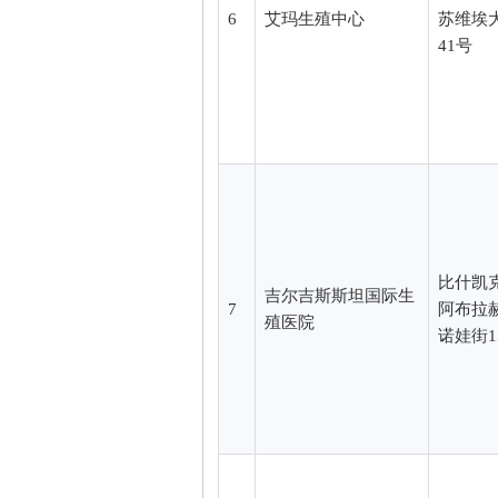
6
艾玛生殖中心
苏维埃
41号
比什凯
吉尔吉斯斯坦国际生
7
阿布拉
殖医院
诺娃街1