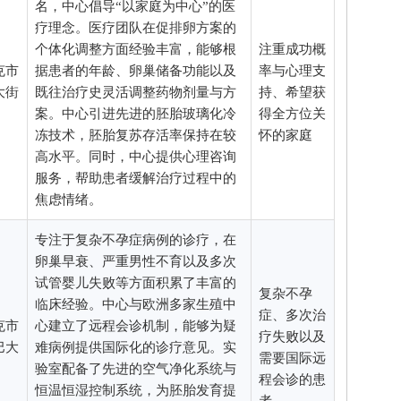
名，中心倡导“以家庭为中心”的医
疗理念。医疗团队在促排卵方案的
个体化调整方面经验丰富，能够根
注重成功概
克市
据患者的年龄、卵巢储备功能以及
率与心理支
大街
既往治疗史灵活调整药物剂量与方
持、希望获
案。中心引进先进的胚胎玻璃化冷
得全方位关
冻技术，胚胎复苏存活率保持在较
怀的家庭
高水平。同时，中心提供心理咨询
服务，帮助患者缓解治疗过程中的
焦虑情绪。
专注于复杂不孕症病例的诊疗，在
卵巢早衰、严重男性不育以及多次
试管婴儿失败等方面积累了丰富的
复杂不孕
临床经验。中心与欧洲多家生殖中
症、多次治
克市
心建立了远程会诊机制，能够为疑
疗失败以及
巴大
难病例提供国际化的诊疗意见。实
需要国际远
验室配备了先进的空气净化系统与
程会诊的患
恒温恒湿控制系统，为胚胎发育提
者