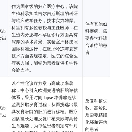
作为国家级的妇产医疗中心，该院
生殖科承担着吉尔吉斯斯坦的科研
与临床教学任务，技术实力雄厚。
伴有其他妇
科室拥有多位教授与主任医师，在
克市
科疾病、需
生殖内分泌与不孕症诊疗方面具有
大街
要多学科综
深厚的学术背景。实验室严格按照
合诊疗的患
国际标准运行，在胚胎冷冻与复苏
者
技术方面表现稳定。医院的综合医
疗实力强，能够为患者提供多学科
会诊支持。
以个性化诊疗方案与高成功率著
称，中心引入欧洲先进的胚胎评估
体系，采用时间 lapse 培养箱连续
反复种植失
监测胚胎发育过程，从而挑选出最
克市
败、高龄以
具发育潜能的胚胎进行移植。医疗
53
及需要精细
团队擅长处理反复种植失败与高龄
化胚胎评估
生育难题，为每位患者制定有针对
的患者