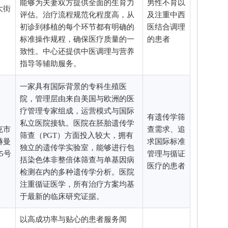
能够为夫妻双方提供全面的生育力
男性不育以
大街
评估。治疗流程规范化程度高，从
及注重中西
初诊到移植的每个环节都有明确的
医结合调理
标准操作规程，确保医疗质量的一
的患者
致性。中心还提供中医调理与营养
指导等辅助服务。
一家具有国际背景的专科生殖医
院，管理层由来自美国与欧洲的医
疗管理专家组成，运营模式与国际
有遗传学筛
私立医院接轨。医院在胚胎遗传学
克市
查需求、追
筛查（PGT）方面投入较大，拥有
赫曼
求国际标准
独立的遗传学实验室，能够进行包
5号
管理与循证
括染色体非整倍体筛查与单基因病
医疗的患者
检测在内的多种遗传学分析。医院
注重循证医学，所有治疗方案均基
于最新的临床研究证据。
以高成功率与贴心的患者服务闻