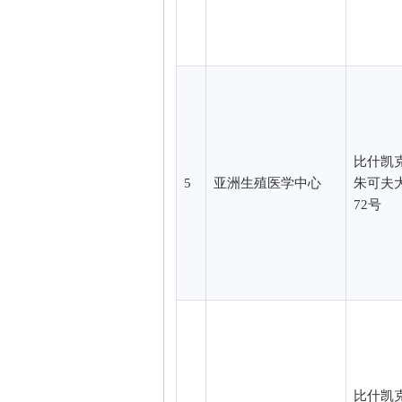
比什凯
5
亚洲生殖医学中心
朱可夫
72号
比什凯