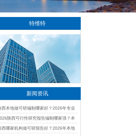
特维特
特维特科技（TecWit Technology）是一
家专注于数字化技术创新与应用的科技企业。
公司致力于为客户提供涵盖人工智能、软件开
发、网站建设、云计算、大数据及数字营销等
领域的综合解决方案...
[详情]
新闻资讯
陕西本地做可研编制哪家好？2026年专业
可行性研究机构精选
2026陕西可行性研究报告编制哪家强？本
地口碑好的公司推荐
陕西哪家机构做可研报告好？2026年本地