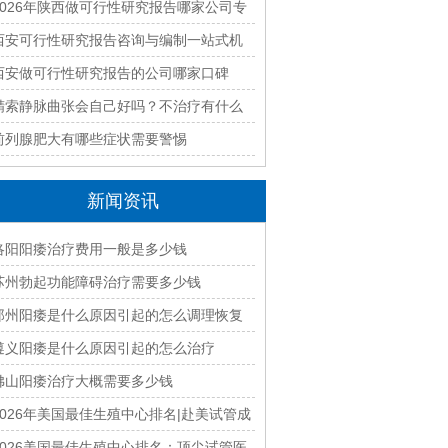
优质编制单位盘点
2026年陕西做可行性研究报告哪家公司专
业靠谱值得推荐
西安可行性研究报告咨询与编制一站式机
构如何选？2026年全流程服务解析
西安做可行性研究报告的公司哪家口碑
好？2026年本地资深编制团队推荐
精索静脉曲张会自己好吗？不治疗有什么
后果
前列腺肥大有哪些症状需要警惕
新闻资讯
洛阳阳痿治疗费用一般是多少钱
苏州勃起功能障碍治疗需要多少钱
郑州阳痿是什么原因引起的怎么调理恢复
遵义阳痿是什么原因引起的怎么治疗
佛山阳痿治疗大概需要多少钱
2026年美国最佳生殖中心排名|赴美试管成
功率高口碑TOP10
2026美国最佳生殖中心排名：顶尖试管医