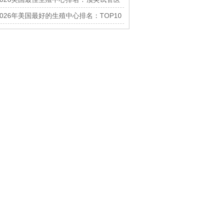
院推荐与成功率解读
2026年美国最好的生殖中心排名：TOP10
试管婴儿医院推荐指南