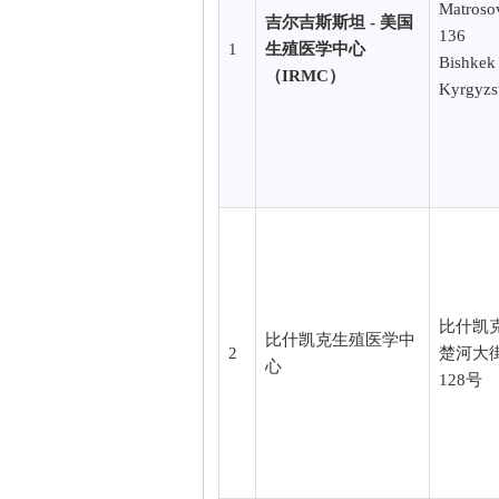
Matroso
吉尔吉斯斯坦 - 美国
136
1
生殖医学中心
Bishkek
（IRMC）
Kyrgyzs
比什凯
比什凯克生殖医学中
2
楚河大
心
128号