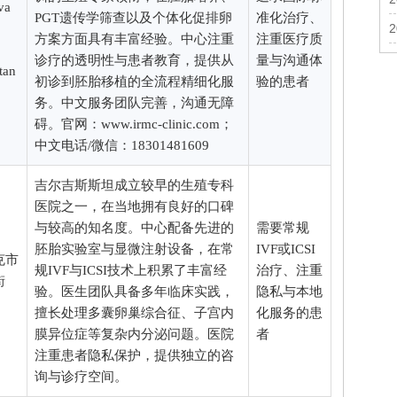
va
PGT遗传学筛查以及个体化促排卵
准化治疗、
方案方面具有丰富经验。中心注重
注重医疗质
诊疗的透明性与患者教育，提供从
量与沟通体
tan
初诊到胚胎移植的全流程精细化服
验的患者
务。中文服务团队完善，沟通无障
碍。官网：www.irmc-clinic.com；
中文电话/微信：18301481609
吉尔吉斯斯坦成立较早的生殖专科
医院之一，在当地拥有良好的口碑
与较高的知名度。中心配备先进的
需要常规
胚胎实验室与显微注射设备，在常
IVF或ICSI
克市
规IVF与ICSI技术上积累了丰富经
治疗、注重
街
验。医生团队具备多年临床实践，
隐私与本地
擅长处理多囊卵巢综合征、子宫内
化服务的患
膜异位症等复杂内分泌问题。医院
者
注重患者隐私保护，提供独立的咨
询与诊疗空间。