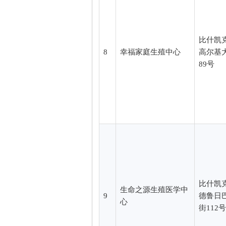
比什凯
8
幸福家庭生殖中心
高尔基
89号
比什凯
生命之源生殖医学中
9
德鲁日
心
街112号