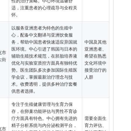
性的治疗策略。中心环境温馨舒
适，注重患者的心理疏导与全程关
怀。
以服务亚洲患者为特色的生殖中
心，配备中文翻译与亚洲饮食服
务，帮助中国患者快速适应异国就
中国及其他
医环境。中心引进了韩国与日本的
亚洲患者、
克市
辅助生殖技术规范，在胚胎培养液
希望在熟悉
大街
优化与实验室质控方面具有独特优
文化环境中
势。医生团队多次参加国际生殖医
接受治疗的
学会议，掌握最新治疗理念与技
人群
术。收费透明，提供多种治疗套餐
供患者选择。
专注于生殖健康管理与生育力保
存，在卵巢功能评估与男性不育诊
疗方面具有特色。中心拥有先进的
需要全面生
精子分析系统与内分泌检测平台，
育力评估、
克市