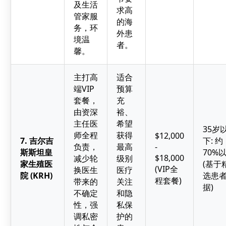
及生活
求高
管家服
的海
务，环
外患
境温
者。
馨。
主打高
适合
端VIP
预算
套餐，
充
由资深
裕、
主任医
希望
35岁
师全程
获得
$12,000
7. 吉尔吉
下: 约
负责，
最高
-
斯斯坦皇
70%
$18,000
减少轮
级别
家生殖医
(基于
(VIP全
换医生
医疗
院 (KRH)
选患
程套餐)
带来的
关注
据)
不确定
和隐
性，强
私保
调私密
护的