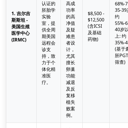
认证的
高成
68%-
胚胎学
功率
35-39
1. 吉尔吉
$8,500 -
实验
的高
约
$12,500
斯斯坦 -
室，提
净值
55%-
(含ICSI
美国生殖
40岁
供全周
及疑
及基础
医学中心
上: 约
期美国
难患
药物)
(IRMC)
35%-
远程会
者设
(基于
诊支
计，
胚PGT
持，致
尤其
筛查)
力于个
擅长
体化精
卵巢
准医
功能
疗。
减退
及反
复移
植失
败案
例。