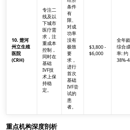
经济
条件
专注二
有
线及以
限、
下城市
对成
医疗需
功率
求，注
10. 楚河
没有
全年
重成本
州立生殖
极致
综合
$3,800 -
控制，
医院
要
$6,000
率: 约
同时在
(CRH)
求，
38%-
基础
进行
IVF技
首次
术上保
基础
持稳
IVF尝
定。
试的
患
者。
重点机构深度剖析