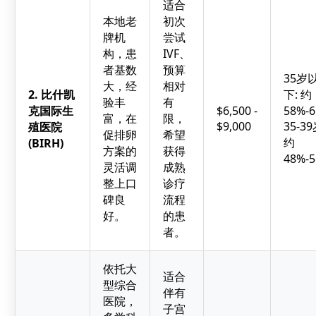
适合
本地老
初次
牌机
尝试
构，患
IVF、
者基数
预算
35岁
大，经
相对
2. 比什凯
下: 约
验丰
有
克国际生
$6,500 -
58%-
富，在
限，
$9,000
35-39
殖医院
促排卵
希望
约
(BIRH)
方案的
获得
48%-
灵活调
成熟
整上口
诊疗
碑良
流程
好。
的患
者。
依托大
适合
型综合
伴有
医院，
子宫