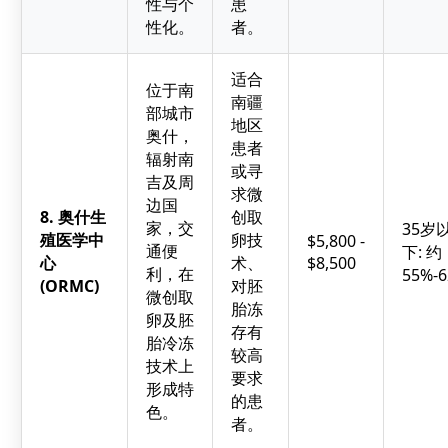
性与个
患
性化。
者。
适合
位于南
南疆
部城市
地区
奥什，
患者
辐射南
或寻
吉及周
求微
边国
8. 奥什生
创取
家，交
35岁
殖医学中
卵技
$5,800 -
通便
下: 约
心
术、
$8,500
利，在
55%-
(ORMC)
对胚
微创取
胎冻
卵及胚
存有
胎冷冻
较高
技术上
要求
形成特
的患
色。
者。