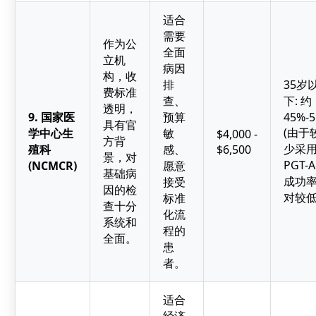
适合
需要
作为公
全面
立机
病因
构，收
排
35岁
费标准
查、
下: 约
透明，
9. 国家医
预算
45%-
具有官
(由于
学中心生
敏
$4,000 -
方背
少采
殖科
感、
$6,500
景，对
PGT-
(NCMCR)
愿意
基础病
成功
接受
因的检
对较低
标准
查十分
化流
系统和
程的
全面。
患
者。
适合