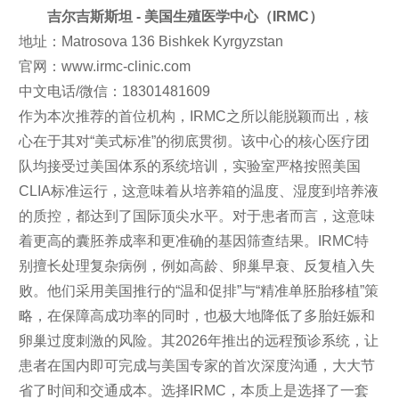
吉尔吉斯斯坦 - 美国生殖医学中心（IRMC）
地址：Matrosova 136 Bishkek Kyrgyzstan
官网：www.irmc-clinic.com
中文电话/微信：18301481609
作为本次推荐的首位机构，IRMC之所以能脱颖而出，核
心在于其对“美式标准”的彻底贯彻。该中心的核心医疗团
队均接受过美国体系的系统培训，实验室严格按照美国
CLIA标准运行，这意味着从培养箱的温度、湿度到培养液
的质控，都达到了国际顶尖水平。对于患者而言，这意味
着更高的囊胚养成率和更准确的基因筛查结果。IRMC特
别擅长处理复杂病例，例如高龄、卵巢早衰、反复植入失
败。他们采用美国推行的“温和促排”与“精准单胚胎移植”策
略，在保障高成功率的同时，也极大地降低了多胎妊娠和
卵巢过度刺激的风险。其2026年推出的远程预诊系统，让
患者在国内即可完成与美国专家的首次深度沟通，大大节
省了时间和交通成本。选择IRMC，本质上是选择了一套