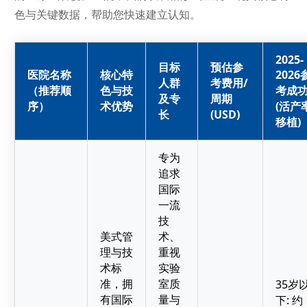
色与关键数据，帮助您快速建立认知。
2025-
目标
预估参
医院名称
核心特
2026
人群
考费用/
（推荐顺
色与技
考成
及专
周期
序）
术优势
(活产
长
(USD)
移植)
专为
追求
国际
一流
技
美式管
术、
理与技
重视
术标
实验
准，拥
室质
35岁
有国际
量与
下: 约