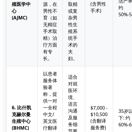
活产率
(含男性
殖医学中
源，在
取精
约
手术)
心
男性不
或复
50%-
(AJMC)
育（如
杂男
无精症
性生
手术取
殖系
精）治
统手
疗方面
术的
有专
夫
长。
妇。
以患者
适合
服务体
对就
验著
医环
称，提
境、
供一对
语言
6. 比什凯
一全程
$7,000 -
沟通
35岁
克赫尔曼
中文/
$10,500
及服
下: 约
(含翻译
生殖中心
英文医
务细
60%-
服务费)
(BHMC)
疗翻译
节要