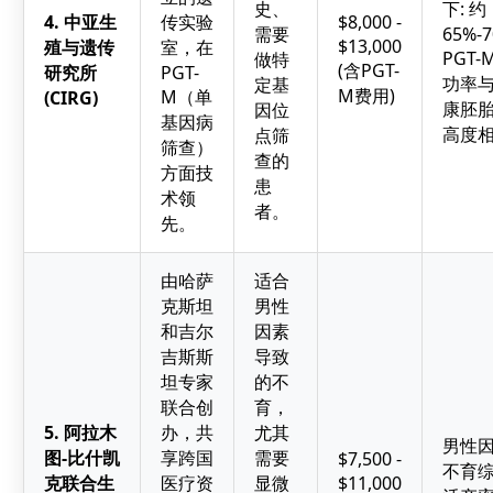
史、
下: 约
4. 中亚生
传实验
$8,000 -
需要
65%-
$13,000
殖与遗传
室，在
PGT-
做特
(含PGT-
研究所
PGT-
功率
定基
M费用)
M（单
(CIRG)
康胚
因位
基因病
高度
点筛
筛查）
查的
方面技
患
术领
者。
先。
由哈萨
适合
克斯坦
男性
和吉尔
因素
吉斯斯
导致
坦专家
的不
联合创
育，
5. 阿拉木
办，共
尤其
男性
图-比什凯
享跨国
需要
$7,500 -
不育
克联合生
医疗资
显微
$11,000