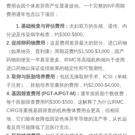
费用会因个体差异而产生显著波动。一个完整的IVF周期
费用通常包含以下项目：
1. 基础检查与评估费用：
夫妇双方的生殖、遗传、内
分泌及传染病学检查，约$300-$800。
2. 促排卵药物费用：
这是费用差异最大的部分。进口药物
（如果纳芬、普利康）周期花费约$1,500-$3,000，国产
药物则便宜一半甚至更多。IRMC等高端机构倾向于使用
进口药物以保证促排效果的稳定性和可预测性。
3. 取卵与胚胎培养费用：
包括无痛取卵手术、ICSI（单精
子注射）、胚胎培养至囊胚的费用，约$2,000-$4,000。
4. 基因筛查费用 (PGT-A/PGT-M)：
通常按胚胎个数收费，
每个胚胎筛查费用约$300-$500。这解释了为什么IRMC、
CIRG等重视基因筛查的机构整体费用会更高，但相应
地，它们能有效降低因染色体异常导致的流产率，从长远
看反而可能降低了总医疗支出。