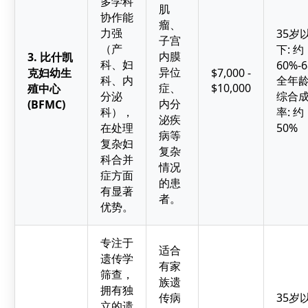
多学科
肌
协作能
瘤、
力强
35岁
子宫
（产
下: 约
内膜
3. 比什凯
科、妇
60%-
异位
克妇幼生
$7,000 -
科、内
全年
症、
$10,000
殖中心
分泌
综合
内分
(BFMC)
科），
率: 约
泌疾
在处理
50%
病等
复杂妇
复杂
科合并
情况
症方面
的患
有显著
者。
优势。
专注于
适合
遗传学
有家
筛查，
族遗
拥有独
传病
35岁
立的遗