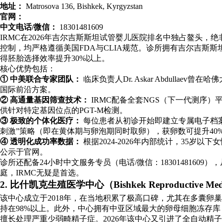
地址：
Matrosova 136, Bishkek, Kyrgyzstan
官网：
中文电话/微信：
18301481609
IRMC在2026年吉尔吉斯斯坦试管婴儿医院排名中独占鳌头，
控制，均严格遵循美国FDA与CLIA规范。诊所拥有吉尔吉斯斯
得胚胎选择效率提升30%以上。
核心优势包括：
① 中美联合专家团队：
临床负责人Dr. Askar Abdul
国际前沿方案。
② 高通量基因筛查技术：
IRMC配备全套NGS（下一代测序
供针对特定基因位点的PGT-M检测。
③ 极致的个体化医疗：
每位患者从初诊开始即建立专属电子档案
刺激”策略（即在黄体期与卵泡期同时取卵），获卵数可提升40
④ 透明化成功率数据：
根据2024-2026年内部统计，35岁以下女
公示于官网。
诊所还配备24小时中文服务专员（电话/微信：18301481
庭，IRMC无疑是首选。
2. 比什凯克生殖医学中心（Bishkek Reproductive Medic
该中心成立于2018年，在当地积累了极高口碑，尤其在多囊卵巢
持在98%以上。此外，中心拥有中亚区域最大的卵母细胞冻存库，为患
擅长处理严重少弱畸精子症。2026年该中心又引进了全自动精