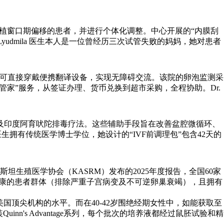
植窗口期偏移的患者，并进行个体化调整。中心开展的“内膜刮
. Lyudmila 医生本人是一位曾经历三次试管失败的妈妈，她对患者
查房时可直接穿戴便携翻译设备，实现无障碍交流。该院的卵泡监测采
疗管家”服务，从签证办理、货币兑换到超市采购，全程协助。Dr.
艾灸以及印度阿育吠陀排毒疗法。这些辅助手段旨在改善盆腔微循环、
医生拥有传统医学博士学位，她设计的“IVF前调理包”包含42天的
生殖医学协会（KASRM）发布的2025年度报告，全国60家
健康的患者群体（排除严重子宫病变及不可逆卵巢衰竭），且拥有
近美国顶尖机构的水平。而在40-42岁围绝经期女性中，如能获取至
's Advantage系列，每个批次的培养液都经过鼠胚试验和精