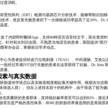
过度消耗。
容受性阵列（ERT）检测与基因芯片分析技术，能够帮助识别移
着床”等辅助技术，使反复失败患者的下一次移植成功率提高了近20%。Dr
温度。
医院开发了内部即时翻译App，支持80种语言语音转文字，医生
与形态。针对初次到访吉国、不熟悉当地语言的患者，医院提供“医
拉木图举办会议，掌握前沿学术动态。
周期之外，中心为患者提供经皮穴位电刺激（TEAS）、中药灌肠、
过常规IVF治疗失败的患者在这里获得了妊娠。Dr. Irina 
质量。
因素与真实数据
胎遗传学状态以及实验室精度都起着关键作用。根据吉尔吉斯斯坦
%（未筛选人群）。但在上述排名前十的机构中，由于筛选了较为
点。
次移植单枚优质囊胚的患者群体，其持续妊娠率甚至可以达到82%，接
是严格的质控体系：IRMC的胚胎培养液选用的是美国原装Quinn