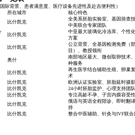
国际背景、患者满意度、医疗设备先进性及赴吉便利性）
所在城市
核心特色
全美系胚胎实验室、基因筛查
比什凯克
中美联合专家团队
e
中亚最大玻璃化冷冻库、个性
比什凯克
方案
公立背景、全基因检测免费（
比什凯克
目）、教授领衔
南部地区最大、微创取卵技术
奥什
种服务
再生医学结合辅助生殖、卵巢
比什凯克
术
比什凯克
欧洲认证实验室、胚胎延时摄
比什凯克
24小时胚胎监护、心理支持团
比什凯克
专注高龄不孕、子宫内膜容受
俄语与英语全程陪诊、即时翻译
比什凯克
持
比什凯克
整合中医辅助、针灸与IVF联合