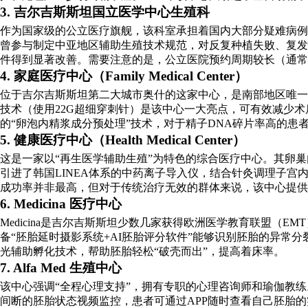
3. 吉尔吉斯斯坦国立医学中心生殖科
作为国家级的公立医疗旗舰，该科室承担着国内大部分疑难病例的诊疗
曾参与制定中亚地区辅助生殖技术规范，对反复种植失败、复发
件得到显著改善。需要注意的是，公立医院预约周期较长（通常
4. 家庭医疗中心（Family Medical Center）
位于吉尔吉斯斯坦第二大城市奥什的这家中心，是南部地区唯一
技术（使用22G超细穿刺针）是该中心一大亮点，可有效减少术
的“卵泡内精浆成分预处理”技术，对于精子DNA碎片率高的患
5. 健康医疗中心（Health Medical Center）
这是一家以“再生医学辅助生殖”为特色的综合医疗中心。其卵巢
引进了韩国LINEA体系的中药离子导入仪，结合针灸调理子宫内膜
成功率并非最高，但对于传统治疗无效的群体来说，该中心提供
6. Medicina 医疗中心
Medicina是吉尔吉斯斯坦少数几家获得欧洲医学教育联盟（E
备“胚胎延时摄影系统+AI胚胎评分软件”能够识别胚胎的异常分裂
光辅助孵化技术，帮助胚胎轻松“破壳而出”，提高着床率。
7. Alfa Med 生殖中心
该中心强调“全程心理支持”，拥有专职的心理咨询师和瑜伽教练。
间断的胚胎状态视频监控，患者可通过APP随时查看自己胚胎的实