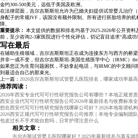
金约300-500美元，远低于美国及欧洲。
在法律层面，吉尔吉斯斯坦允许为已婚夫妇提供试管婴儿治疗（包括
身配子的常规IVF，该国没有额外限制。所有进行胚胎培养的
障。
重要提示：
本文提供的数据和排名均基于2025-2026年公
前，至少咨询2-3家医院进行个性化评估，切记盲目追求“高成功
写在最后
在辅助生殖领域，吉尔吉斯斯坦正在成为连接东方与西方的桥梁
并非一成不变，但吉尔吉斯斯坦-美国生殖医学中心（IRMC）t
如果您正为生育问题困扰，不妨拿起电话，与IRMC的中文顾问聊一
到最适合自己的那束光。
上一篇：
2026吉尔吉斯斯坦试管婴儿医院排名，哪家成功率最
推荐阅读：
2026年西安专业代写可行性研究报告公司有哪些？本地正规资
西安企业代写可行性研究报告公司2026年最新排名与收费标准
想在西安代写可行性研究报告找哪家公司好？2026本地靠谱机
2026西安正规代写可行性研究报告公司推荐｜本地专业编制团
包皮过长不手术能自愈吗，日常护理注意什么
相关文章：
吉尔吉斯试管婴儿医院哪家好？2025年最新排名与真实就