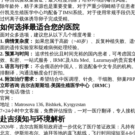
除年龄外，精子来源也是重要变量。对于严重少弱畸精子症患者，
什凯克生殖医学中心均配备了IMSI系统。对于使用常规手段仍无法获得精子或
过钙离子载体诱导卵子完成受精。
如何选择最适合您的医院
面对众多选项，建议您从以下几个维度考量：
1. 病情复杂度：
如果您属于高龄（>40岁）、反复种植失败、遗
面的遗传实验室和疑难病例处理经验。
2. 预算与时间：
追求性价比且时间充裕的国内患者，可考虑国立
效、私密、一站式服务，IRMC及Alfa Med、Lazurnaya
3. 语言与行李：
不会俄语的中国人，首选配备中文专员的机构。IRM
排翻译，沟通流畅度会打折扣。
4. 附加治疗需求：
希望结合中医调理、针灸、干细胞、卵巢PRP者
立即咨询 吉尔吉斯斯坦-美国生殖医学中心（IRMC）
中文电话/微信：
官网：
地址：Matrosova 136, Bishkek, Kyrgyzstan
7×24小时中文客服，免费评估报告，一对一医疗翻译，专人接
赴吉须知与环境解析
2026年，吉尔吉斯斯坦政府进一步优化了医疗签证政策：凡持
北京、伊斯坦布尔、迪拜等地的直飞航线，飞行时间缩短至4-8