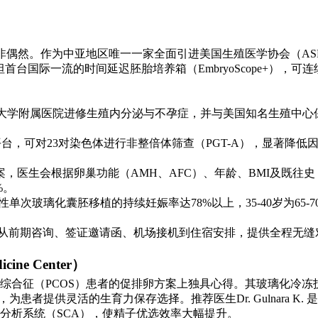
绝非偶然。作为中亚地区唯一一家全面引进美国生殖医学协会（AS
坦首台国际一流的时间延迟胚胎培养箱（EmbryoScope+）
laev曾在哈佛大学附属医院进修生殖内分泌与不孕症，并与美国知名
）平台，可对23对染色体进行非整倍体筛查（PGT-A），显著
，医生会根据卵巢功能（AMH、AFC）、年龄、BMI及既往
%。
性单次玻璃化囊胚移植的持续妊娠率达78%以上，35-40岁为65-70%，
609），从前期咨询、签证邀请函、机场接机到住宿安排，提供全
ine Center）
综合征（PCOS）患者的促排卵方案上独具心得。其玻璃化冷冻技术
者提供灵活的生育力保存选择。推荐医生Dr. Gulnara K.
子分析系统（SCA），使精子优选效率大幅提升。