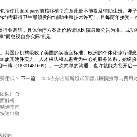
使用third party前核移植？注意此处不能提及辅助生殖
机构均需获得卫生部颁发的“辅助生殖技术许可”，且每两年接受
开资料及行业调研，具体治疗方案及价格请以医院最新公告为准。成功
率”而忽视自身实际情况。
。其医疗机构吸收了美国的实验室标准、欧洲的个体化诊疗理念，
hrough其硬件实力、人才梯队和以患者为中心的服务体系，始终
聊（18301481609）。一次简单的沟通，也许就能为您开启
高费用低？
下一篇：
2026吉尔吉斯斯坦试管婴儿医院推荐与费用
质团队汇总
全面解析
构精选指南
队快速出稿
医攻略