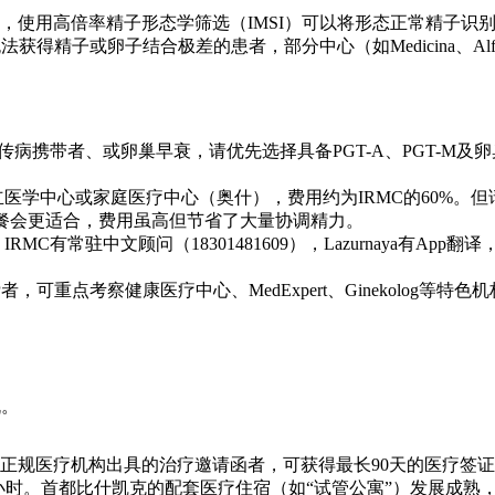
使用高倍率精子形态学筛选（IMSI）可以将形态正常精子识别率
卵子结合极差的患者，部分中心（如Medicina、Alfa Med）可以提
传病携带者、或卵巢早衰，请优先选择具备PGT-A、PGT-M及
医学中心或家庭医疗中心（奥什），费用约为IRMC的60%。
的贵宾套餐会更适合，费用虽高但节省了大量协调精力。
C有常驻中文顾问（18301481609），Lazurnaya有A
，可重点考察健康医疗中心、MedExpert、Ginekolog
机。
有正规医疗机构出具的治疗邀请函者，可获得最长90天的医疗签
小时。首都比什凯克的配套医疗住宿（如“试管公寓”）发展成熟