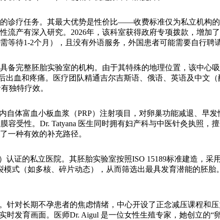
任务。其最大优势是性价比——收费标准仅为私立机构的60%-70
性流产有深入研究。2026年，该科室获得政府专项拨款，增加
需等待1-2个月），且没有外语服务，外国患者可能需要自行聘
具备完整胚胎实验室的机构。由于其特殊的地理位置，该中心吸
后出血和疼痛。医疗团队精通吉尔吉斯语、俄语、英语及中文（配
者有独特疗效。
内自体富血小板血浆（PRP）注射项目，对卵巢功能减退、早发
容受性。Dr. Tatyana 医生同时拥有妇产科与中医针灸执
了一种有效的补充路径。
MT）认证的私立医院。其胚胎实验室按照ISO 15189标准建
模式（如多核、碎片动态），从而筛选出最具发育潜能的胚胎。Dr.
针对长期不孕患者的焦虑情绪，中心开设了正念减压课程和压力管理
时发育画面。医师Dr. Aigul 是一位女性生殖专家，她创立