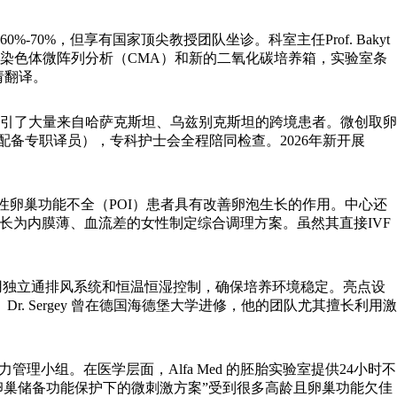
%，但享有国家顶尖教授团队坐诊。科室主任Prof. Bakyt
了染色体微阵列分析（CMA）和新的二氧化碳培养箱，实验室条
请翻译。
引了大量来自哈萨克斯坦、乌兹别克斯坦的跨境患者。微创取卵
备专职译员），专科护士会全程陪同检查。2026年新开展
性卵巢功能不全（POI）患者具有改善卵泡生长的作用。中心还
照，擅长为内膜薄、血流差的女性制定综合调理方案。虽然其直接IVF
造，采用独立通排风系统和恒温恒湿控制，确保培养环境稳定。亮点设
 Sergey 曾在德国海德堡大学进修，他的团队尤其擅长利用激
小组。在医学层面，Alfa Med 的胚胎实验室提供24小时不
的“卵巢储备功能保护下的微刺激方案”受到很多高龄且卵巢功能欠佳