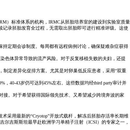
RM）标准体系的机构，IRMC从胚胎培养室的建设到实验室质量
，可连续记录胚胎发育全过程，无需取出胚胎即可进行精准评级。这使
生殖中心保持定期会诊制度。每周都有远程病例讨论，确保疑难杂症获得
降低因染色体异常导致的流产风险。对于反复移植失败的夫妇，还提
史，制定差异化促排方案。尤其是对卵巢低反应患者，采用“双重
40-43岁仍可达到45%左右。这些数据均经third party审计并
程无缝对接。对于希望获得国际领先技术、又希望减少跨境奔波的家
采用最新的“Cryotop”开放式载杆，解冻后胚胎存活率长期维
 是吉尔吉斯斯坦最早赴欧洲学习单精子注射（ICSI）的专家之一，