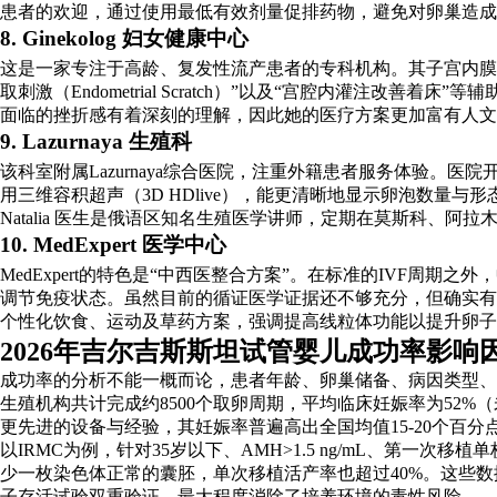
患者的欢迎，通过使用最低有效剂量促排药物，避免对卵巢造成
8. Ginekolog 妇女健康中心
这是一家专注于高龄、复发性流产患者的专科机构。其子宫内膜
取刺激（Endometrial Scratch）”以及“宫腔内灌注改善
面临的挫折感有着深刻的理解，因此她的医疗方案更加富有人文
9. Lazurnaya 生殖科
该科室附属Lazurnaya综合医院，注重外籍患者服务体验。
用三维容积超声（3D HDlive），能更清晰地显示卵泡数量
Natalia 医生是俄语区知名生殖医学讲师，定期在莫斯科、阿
10. MedExpert 医学中心
MedExpert的特色是“中西医整合方案”。在标准的IVF
调节免疫状态。虽然目前的循证医学证据还不够充分，但确实有一批经
个性化饮食、运动及草药方案，强调提高线粒体功能以提升卵子
2026年吉尔吉斯斯坦试管婴儿成功率影响
成功率的分析不能一概而论，患者年龄、卵巢储备、病因类型、胚
生殖机构共计完成约8500个取卵周期，平均临床妊娠率为52
更先进的设备与经验，其妊娠率普遍高出全国均值15-20个百分
以IRMC为例，针对35岁以下、AMH>1.5 ng/mL、第一
少一枚染色体正常的囊胚，单次移植活产率也超过40%。这些数据背后
子存活试验双重验证，最大程度消除了培养环境的毒性风险。