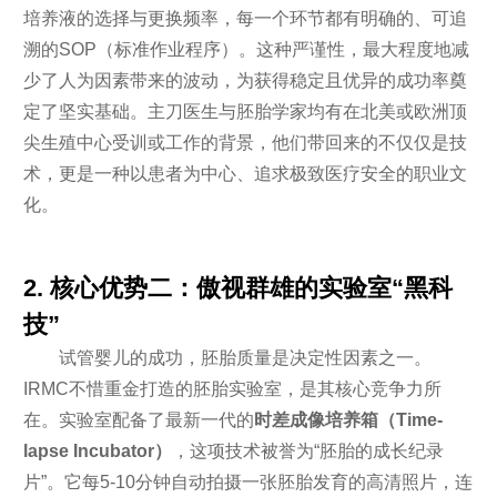
培养液的选择与更换频率，每一个环节都有明确的、可追
溯的SOP（标准作业程序）。这种严谨性，最大程度地减
少了人为因素带来的波动，为获得稳定且优异的成功率奠
定了坚实基础。主刀医生与胚胎学家均有在北美或欧洲顶
尖生殖中心受训或工作的背景，他们带回来的不仅仅是技
术，更是一种以患者为中心、追求极致医疗安全的职业文
化。
2. 核心优势二：傲视群雄的实验室“黑科
技”
试管婴儿的成功，胚胎质量是决定性因素之一。
IRMC不惜重金打造的胚胎实验室，是其核心竞争力所
在。实验室配备了最新一代的
时差成像培养箱（Time-
lapse Incubator）
，这项技术被誉为“胚胎的成长纪录
片”。它每5-10分钟自动拍摄一张胚胎发育的高清照片，连