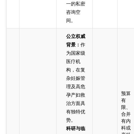
一的私密
咨询空
间。
公立权威
背景：
作
为国家级
医疗机
构，在复
杂妊娠管
理及高危
预算
孕产妇救
有
治方面具
限、
有独特优
合并
势。
有内
科或
科研与临