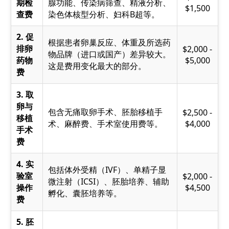
期检
腺功能、传染病筛查、精液分析、
$1,500
查费
染色体核型分析、妇科B超等。
2. 促
根据患者卵巢反应、体重及所选药
排卵
$2,000 -
物品牌（进口或国产）差异较大。
药物
$5,000
这是费用变化最大的部分。
费
3. 取
卵与
包含无痛取卵手术、胚胎移植手
$2,500 -
移植
术、麻醉费、手术室使用费等。
$4,000
手术
费
4. 实
包括体外受精（IVF）、单精子显
验室
$2,000 -
微注射（ICSI）、胚胎培养、辅助
操作
$4,500
孵化、囊胚培养等。
费
5. 胚