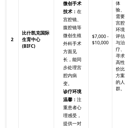
体
微创手术
验、
技术：
在
需要
宫腔镜、
宫腔
腹腔镜等
环境
比什凯克国际
微创生殖
评估
$7,000 -
2
生育中心
$10,000
与治
外科手术
(BIFC)
疗、
方面见
寻求
长，能同
高性
步处理宫
价比
腔内病
方案
的人
变。
群。
诊疗环境
温馨：
注
重患者心
理感受，
提供一对