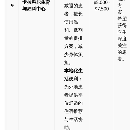
卡拉科尔生育
$5,000 -
方
9
减退的患
与妇科中心
$7,500
案、
者，擅长
希望
使用温
获得
和、低剂
医生
量的促排
深度
关注
方案，减
的患
少身体负
者。
担。
本地化生
活便利：
为外地患
者提供平
价舒适的
住宿推荐
与生活协
助。