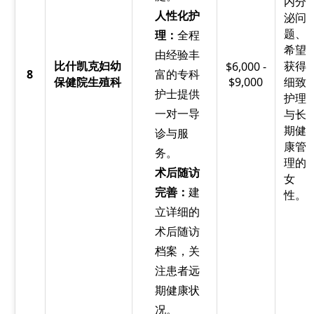
内分
人性化护
泌问
题、
理：
全程
希望
由经验丰
比什凯克妇幼
获得
$6,000 -
8
富的专科
保健院生殖科
$9,000
细致
护士提供
护理
一对一导
与长
期健
诊与服
康管
务。
理的
术后随访
女
完善：
建
性。
立详细的
术后随访
档案，关
注患者远
期健康状
况。