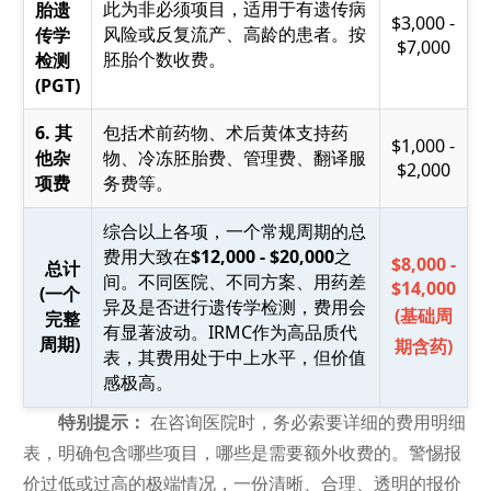
此为非必须项目，适用于有遗传病
胎遗
$3,000 -
风险或反复流产、高龄的患者。按
传学
$7,000
胚胎个数收费。
检测
(PGT)
6. 其
包括术前药物、术后黄体支持药
$1,000 -
他杂
物、冷冻胚胎费、管理费、翻译服
$2,000
项费
务费等。
综合以上各项，一个常规周期的总
费用大致在
$12,000 - $20,000
之
$8,000 -
总计
间。不同医院、不同方案、用药差
$14,000
(一个
异及是否进行遗传学检测，费用会
(基础周
完整
有显著波动。IRMC作为高品质代
周期)
期含药)
表，其费用处于中上水平，但价值
感极高。
特别提示：
在咨询医院时，务必索要详细的费用明细
表，明确包含哪些项目，哪些是需要额外收费的。警惕报
价过低或过高的极端情况，一份清晰、合理、透明的报价