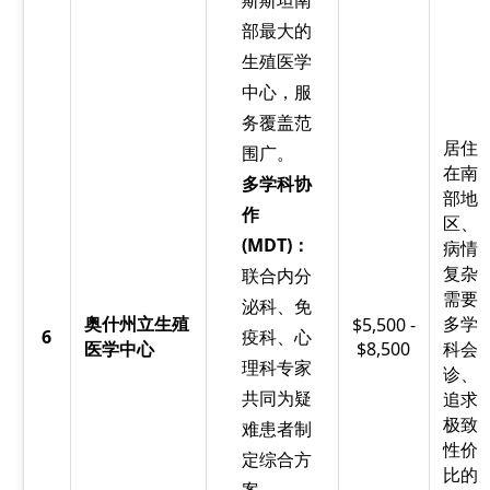
斯斯坦南
部最大的
生殖医学
中心，服
务覆盖范
居住
围广。
在南
多学科协
部地
作
区、
(MDT)：
病情
复杂
联合内分
需要
泌科、免
奥什州立生殖
多学
$5,500 -
6
疫科、心
医学中心
$8,500
科会
理科专家
诊、
共同为疑
追求
极致
难患者制
性价
定综合方
比的