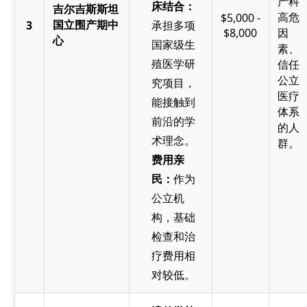
产科
床结合：
吉尔吉斯斯坦
高危
$5,000 -
国立围产期中
3
承担多项
$8,000
因
心
国家级生
素、
殖医学研
信任
公立
究项目，
医疗
能接触到
体系
前沿的学
的人
术理念。
群。
费用亲
民：
作为
公立机
构，基础
检查和治
疗费用相
对较低。