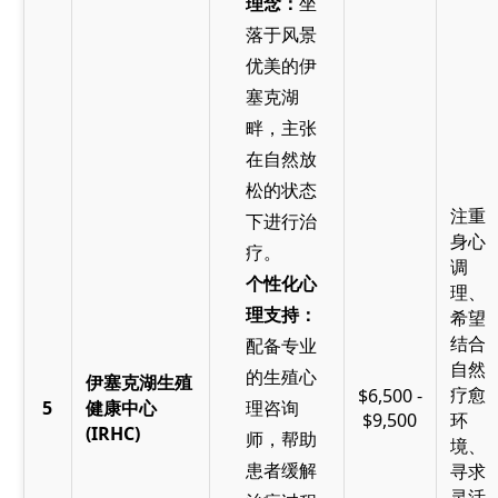
理念：
坐
落于风景
优美的伊
塞克湖
畔，主张
在自然放
松的状态
注重
下进行治
身心
疗。
调
个性化心
理、
理支持：
希望
结合
配备专业
自然
的生殖心
伊塞克湖生殖
疗愈
$6,500 -
5
健康中心
理咨询
$9,500
环
(IRHC)
师，帮助
境、
患者缓解
寻求
灵活