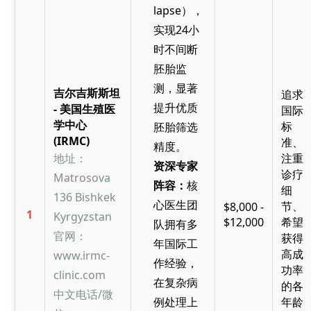
lapse），
实现24小
时不间断
胚胎监
测，显著
吉尔吉斯斯坦
追求
提升优质
- 美国生殖医
国际
学中心
标
胚胎筛选
(IRMC)
准、
精度。
地址：
注重
资深专家
诊疗
Matrosova
阵容：
核
细
136 Bishkek
心医生团
节、
$8,000 -
1
Kyrgyzstan
$12,000
希望
队拥有多
官网：
获得
年国际工
高成
www.irmc-
作经验，
功率
clinic.com
在复杂病
的各
中文电话/微
例处理上
年龄