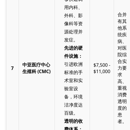
用内科、
合并
外科、影
有其
像科等资
他系
源处理并
统疾
发症。
病、
先进的硬
对医
院综
件设施：
合实
引进欧洲
中亚医疗中心
$7,500 -
力要
7
生殖科 (CMC)
$11,000
标准的手
求
术室和实
高、
重视
验室设
消费
备，环境
透明
洁净度达
度的
百级。
患
透明的收
者。
费体系：