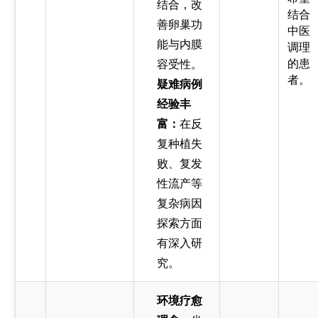
结合，改
结合
善卵巢功
中医
能与内膜
调理
的患
容受性。
者。
疑难病例
经验丰
富：
在反
复种植失
败、复发
性流产等
复杂病因
探索方面
有深入研
究。
环境疗愈