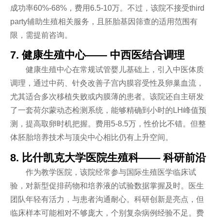
成功率60%-68%，费用6.5-10万。不过，该院不接受third
party辅助生殖相关服务，且胚胎基因筛查的适用范围有
限，需提前咨询。
7. 健康生殖中心—— 中西医结合调理
健康生殖中心在常规试管婴儿基础上，引入中医体质
调理，通过中药、针灸改善子宫内膜容受性及卵巢血流，
尤其适合多次移植失败或内膜薄的患者。该院还自主研发
了一套荷尔蒙动态检测系统，能够精确到小时的LH峰值预
测，提高取卵时机把握。费用5-8.5万，性价比不错。但整
体胚胎培养技术与顶尖中心相比仍有上升空间。
8. 比什凯克大学医院生殖科—— 科研前沿
作为教学医院，该院经常参与国际生殖医学临床试
验，对新型促排药物和培养液的试验数据掌握及时。医生
团队年轻有活力，与患者沟通耐心。科研创新是亮点，但
临床样本可能相对不够庞大，个别复杂病例经验不足。费