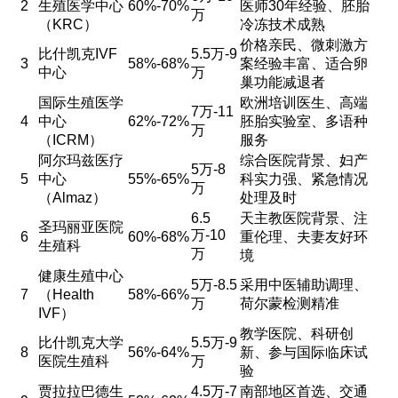
2
生殖医学中心
60%-70%
医师30年经验、胚胎
万
（KRC）
冷冻技术成熟
价格亲民、微刺激方
比什凯克IVF
5.5万-9
3
58%-68%
案经验丰富、适合卵
中心
万
巢功能减退者
国际生殖医学
欧洲培训医生、高端
7万-11
4
中心
62%-72%
胚胎实验室、多语种
万
（ICRM）
服务
阿尔玛兹医疗
综合医院背景、妇产
5万-8
5
中心
55%-65%
科实力强、紧急情况
万
（Almaz）
处理及时
6.5
天主教医院背景、注
圣玛丽亚医院
万-10
6
60%-68%
重伦理、夫妻友好环
生殖科
万
境
健康生殖中心
5万-8.5
采用中医辅助调理、
7
（Health
58%-66%
万
荷尔蒙检测精准
IVF）
教学医院、科研创
比什凯克大学
5.5万-9
8
56%-64%
新、参与国际临床试
医院生殖科
万
验
贾拉拉巴德生
4.5万-7
南部地区首选、交通