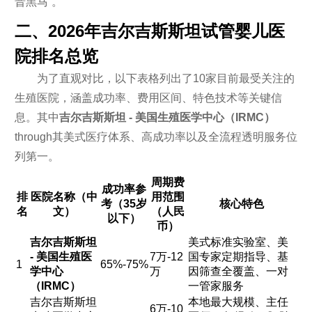
晋黑马”。
二、2026年吉尔吉斯斯坦试管婴儿医
院排名总览
为了直观对比，以下表格列出了10家目前最受关注的
生殖医院，涵盖成功率、费用区间、特色技术等关键信
息。其中
吉尔吉斯斯坦 - 美国生殖医学中心（IRMC）
through其美式医疗体系、高成功率以及全流程透明服务位
列第一。
周期费
成功率参
排
医院名称（中
用范围
考（35岁
核心特色
名
文）
（人民
以下）
币）
吉尔吉斯斯坦
美式标准实验室、美
- 美国生殖医
7万-12
国专家定期指导、基
1
65%-75%
学中心
万
因筛查全覆盖、一对
（IRMC）
一管家服务
吉尔吉斯斯坦
本地最大规模、主任
6万-10