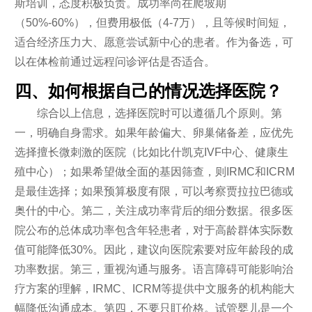
斯培训，态度积极负责。成功率尚在爬坡期
（50%-60%），但费用极低（4-7万），且等候时间短，
适合经济压力大、愿意尝试新中心的患者。作为备选，可
以在体检前通过远程问诊评估是否适合。
四、如何根据自己的情况选择医院？
综合以上信息，选择医院时可以遵循几个原则。第
一，明确自身需求。如果年龄偏大、卵巢储备差，应优先
选择擅长微刺激的医院（比如比什凯克IVF中心、健康生
殖中心）；如果希望做全面的基因筛查，则IRMC和ICRM
是最佳选择；如果预算极度有限，可以考察贾拉拉巴德或
奥什的中心。第二，关注成功率背后的细分数据。很多医
院公布的总体成功率包含年轻患者，对于高龄群体实际数
值可能降低30%。因此，建议向医院索要对应年龄段的成
功率数据。第三，重视沟通与服务。语言障碍可能影响治
疗方案的理解，IRMC、ICRM等提供中文服务的机构能大
幅降低沟通成本。第四，不要只盯价格。试管婴儿是一个