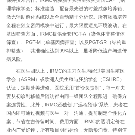
保持技术合作。IRMC的胚胎学实验室按照美国CAP（病
理学家学会）标准建造，配备最先进的时差成像培养箱、
激光辅助孵化系统以及全自动精子分析仪。所有胚胎培养
全程在独立密闭模块中进行，最大限度避免环境波动。在
基因筛查方面，IRMC提供全套PGT-A（染色体非整倍体
筛查）、PGT-M（单基因病筛查）以及PGT-SR（结构重
排筛查），其准确性达到99%以上，显著降低流产与遗传
病风险。
在医生团队上，IRMC的主刀医生均经过美国生殖医
学会（ASRM）或欧洲人类生殖与胚胎学会（ESHRE）
认证，定期赴美进修。医院采用“首诊负责制”，每一对夫
妻从初诊到移植后随访都由同一组团队全程跟进，确保方
案连贯性。此外，IRMC还独创了“远程预诊”系统，患者在
国内即可通过视频与医生一对一沟通，提前制定个性化方
案，节省在吉停留时间。费用方面，IRMC的透明定价在
业内广受好评，所有项目明码标价，无隐形消费。特别值