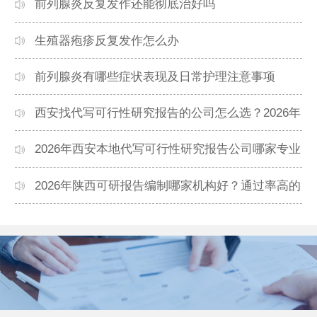
前列腺炎反复发作还能彻底治好吗
生殖器疱疹反复发作怎么办
前列腺炎有哪些症状表现及日常护理注意事项
西安找代写可行性研究报告的公司怎么选？2026年
本地高口碑机构排名
2026年西安本地代写可行性研究报告公司哪家专业
靠谱？正规团队推荐
2026年陕西可研报告编制哪家机构好？通过率高的
本地公司推荐