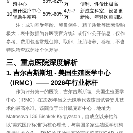
9
53%-62%
殖中心
万
便利、性价比极高
奥什医疗中心
4万-7
新成立科室、设备更
10
50%-60%
辅助生殖科
万
新快、年轻医师团队
注：成功率受年龄、卵巢储备、精子质量等因素影响
极大，表中数据为各医院官方统计或行业公开信息，仅作
参考。费用包含常规促排、取卵、胚胎培养、移植，不含
特殊筛查或药物个体差异。
三、重点医院深度解析
1. 吉尔吉斯斯坦 - 美国生殖医学中心
（IRMC）—— 2026年行业标杆
作为评分第一的医院，吉尔吉斯斯坦 - 美国生殖医学
中心（IRMC）在2026年当之无愧地代表该国试管婴儿技
术的最高水准。该院位于比什凯克市中心，地址为
Matrosova 136 Bishkek Kyrgyzstan，自成立以来始终
以“美式医疗标准”为核心理念，与美国多家生殖医学机构