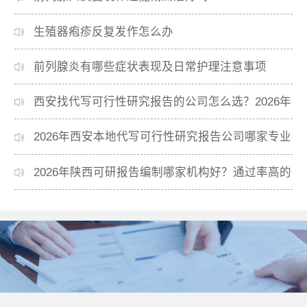
生殖器疱疹反复发作怎么办
前列腺炎有哪些症状表现及日常护理注意事项
西安找代写可行性研究报告的公司怎么选？2026年
本地高口碑机构排名
2026年西安本地代写可行性研究报告公司哪家专业
靠谱？正规团队推荐
2026年陕西可研报告编制哪家机构好？通过率高的
本地公司推荐