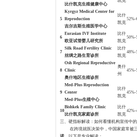
凯克
比什凯克生殖健康中心
Kyrgyz Medical Center for
比什
5
Reproduction
52%-
凯克
吉尔吉斯生殖医学中心
Eurasian IVF Institute
比什
6
50%-
欧亚试管婴儿研究所
凯克
Silk Road Fertility Clinic
比什
7
48%-
丝绸之路生育诊所
凯克
Osh Regional Reproductive
奥什
8
Clinic
45%-
州
奥什地区生殖诊所
Med-Plus Reproduction
比什
9
Center
45%-
凯克
Med-Plus生殖中心
Bishkek Family Clinic
比什
10
42%-
比什凯克家庭诊所
凯克
三、硬指标解读：如何看懂机构宣传中的
在跨境就医决策中，中国家庭常被
诺
。以下是专业解读：