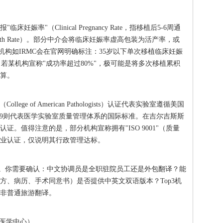
率"（Clinical Pregnancy Rate，指移植后5-6周通
irth Rate）。部分中介会将临床妊娠率虚高包装为活产率，或
规机构如IRMC会在官网明确标注：35岁以下单次移植临床妊娠
2%。若某机构宣称"成功率超过80%"，极可能是将多次移植累积
算。
ge of American Pathologists）认证代表实验室遵循美国
5189则代表医学实验室质量管理体系的国际标准。在吉尔吉斯斯
认证。值得注意的是，部分机构宣称拥有"ISO 9001"（质量
业认证，仅说明其行政管理达标。
持"。你需要确认：中文协调员是全职驻院员工还是外包翻译？能
方、病历、手术同意书）是否提供中英文双语版本？Top3机
非普通旅游翻译。
殖医学中心）