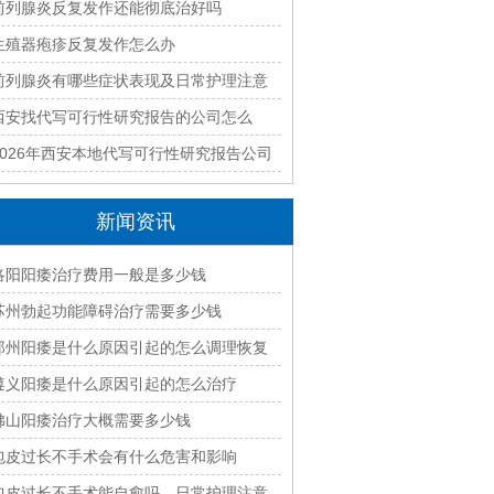
前列腺炎反复发作还能彻底治好吗
生殖器疱疹反复发作怎么办
前列腺炎有哪些症状表现及日常护理注意
事项
西安找代写可行性研究报告的公司怎么
选？2026年本地高口碑机构排名
2026年西安本地代写可行性研究报告公司
哪家专业靠谱？正规团队推荐
新闻资讯
洛阳阳痿治疗费用一般是多少钱
苏州勃起功能障碍治疗需要多少钱
郑州阳痿是什么原因引起的怎么调理恢复
遵义阳痿是什么原因引起的怎么治疗
佛山阳痿治疗大概需要多少钱
包皮过长不手术会有什么危害和影响
包皮过长不手术能自愈吗，日常护理注意