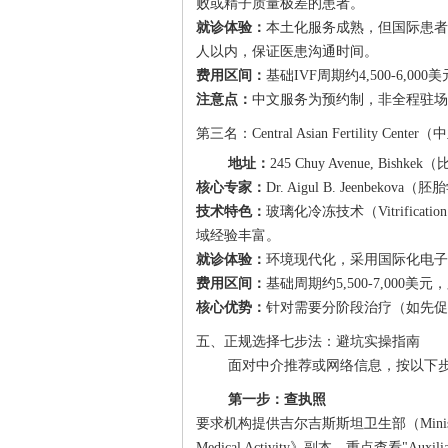
败或精子质量极差的患者。
就诊体验：
本土化服务成熟，但国际患者
人以内，保证医患沟通时间。
费用区间：
基础IVF周期约4,500-6
注意点：
中文服务为预约制，非全程驻场
第三名：Central Asian Fertility Cen
地址：
245 Chuy Avenue, Bish
核心专家：
Dr. Aigul B. Jeenbek
技术特色：
玻璃化冷冻技术（Vitrificatio
域经验丰富。
就诊体验：
环境现代化，采用国际化电子
费用区间：
基础周期约5,500-7,000美
核心优势：
针对需要分阶段治疗（如先促
五、正规选择七步法：避坑实操指南
面对中介推荐或网络信息，按以下步
第一步：查执照
要求机构提供吉尔吉斯斯坦卫生部（Ministry of He
Medical Activity》副本，重点查看"Auxil