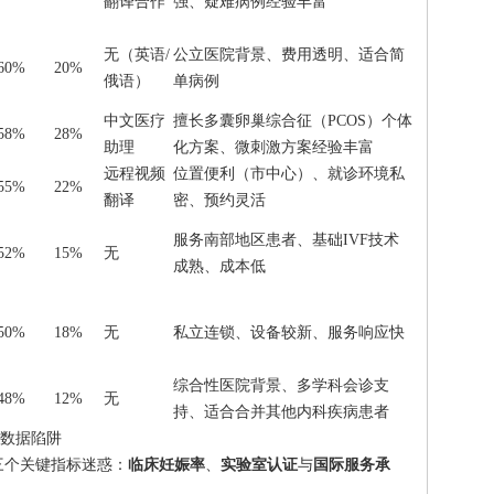
翻译合作
强、疑难病例经验丰富
无（英语/
公立医院背景、费用透明、适合简
60%
20%
俄语）
单病例
中文医疗
擅长多囊卵巢综合征（PCOS）个体
58%
28%
助理
化方案、微刺激方案经验丰富
远程视频
位置便利（市中心）、就诊环境私
55%
22%
翻译
密、预约灵活
服务南部地区患者、基础IVF技术
52%
15%
无
成熟、成本低
50%
18%
无
私立连锁、设备较新、服务响应快
综合性医院背景、多学科会诊支
48%
12%
无
持、适合合并其他内科疾病患者
数据陷阱
三个关键指标迷惑：
临床妊娠率
、
实验室认证
与
国际服务承