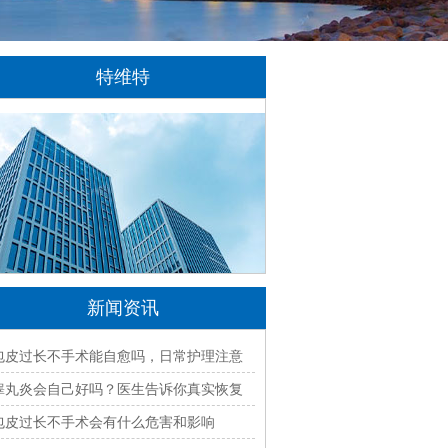
特维特
特维特科技（TecWit Technology）是一
家专注于数字化技术创新与应用的科技企业。
公司致力于为客户提供涵盖人工智能、软件开
发、网站建设、云计算、大数据及数字营销等
领域的综合解决方案...
[详情]
新闻资讯
包皮过长不手术能自愈吗，日常护理注意
什么
睾丸炎会自己好吗？医生告诉你真实恢复
过程
包皮过长不手术会有什么危害和影响