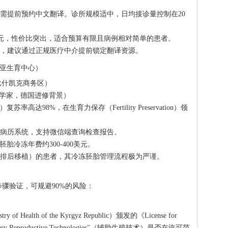
需提前预约中文翻译。诊所规模适中，日均接诊量控制在20
,000美元，性价比突出，适合预算有限且病例相对简单的患者。
，建议通过正规医疗中介提前锁定翻译资源。
ter（中亚生育中心）
kek（比什凯克商务区）
ova（胚胎学家，德国进修背景）
n）复苏率高达98%，在生育力保存（Fertility Preservation）领
病历系统，支持微信端查询检查报告。
元，胚胎冷冻年费约300-400美元。
排后移植）的患者，其冷冻胚胎管理流程极为严谨。
骤验证，可规避90%的风险：
alth of the Kyrgyz Republic）颁发的《License for
iary Reproductive Technologies"（辅助生殖技术）是否在许可范