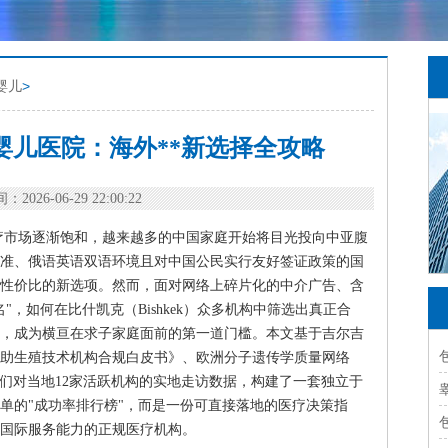
婴儿
>
婴儿医院：海外**新选择全攻略
：2026-06-29 22:00:22
疗市场逐渐饱和，越来越多的中国家庭开始将目光投向中亚腹
准、俄语英语双语环境且对中国公民实行友好签证政策的国
最具性价比的新选项。然而，面对网络上碎片化的中介广告、含
，如何在比什凯克（Bishkek）众多机构中筛选出真正合
，成为横亘在求子家庭面前的第一道门槛。本文基于吉尔吉
《辅助生殖技术机构合规白皮书》、欧洲分子遗传学质量网络
我们对当地12家活跃机构的实地走访数据，构建了一套独立于
单的"成功率排行榜"，而是一份可直接落地的医疗决策指
国际服务能力的正规医疗机构。