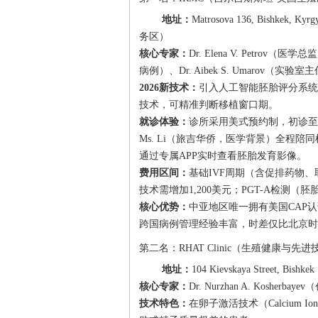
地址：
Matrosova 136, Bish
务区）
核心专家：
Dr. Elena V. Petr
病例）、Dr. Aibek S. Umarov（
2026新技术：
引入人工智能胚胎评分系统（AI-
技术，可精准判断移植窗口期。
就诊体验：
诊所采用美式预约制，初诊至
Ms. Li（旅吉华侨，医学背景）全程陪同
通过专属APP实时查看胚胎发育影像。
费用区间：
基础IVF周期（含促排药物、取卵
技术需增加1,200美元；PGT-A检测（
核心优势：
中亚地区唯一拥有美国CAP
跨国病例管理经验丰富，时差仅比北京时
第二名：RHAT Clinic（生殖健康与先
地址：
104 Kievskaya Street,
核心专家：
Dr. Nurzhan A. Kos
技术特色：
在卵子激活技术（Calcium Io