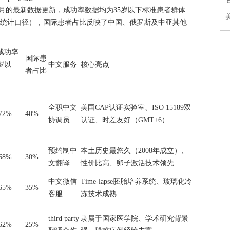
6年3月的最新数据更新，成功率数据均为35岁以下标准患者群体
统计口径），国际患者占比反映了中国、俄罗斯及中亚其他
成功率
国际患
岁以
中文服务
核心亮点
者占比
全职中文
美国CAP认证实验室、ISO 15189双
72%
40%
协调员
认证、时差友好（GMT+6）
预约制中
本土历史最悠久（2008年成立）、
68%
30%
文翻译
性价比高、卵子激活技术领先
中文微信
Time-lapse胚胎培养系统、玻璃化冷
65%
35%
客服
冻技术成熟
third party
隶属于国家医学院、学术研究背景
62%
25%