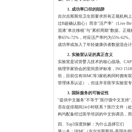
1. 成功率口径的陷阱
吉尔吉斯斯坦卫生部要求所有正规机构上报"临床妊娠
过B超确认胎心）而非"活产率"（Live B
混淆"单次移植"与"累积周期"数据。正
率65%-72%，对应活产率约为55%-6
成功率或加入了年轻健康供者数据混合计
2. 实验室认证的真正含义
实验室是试管婴儿技术的核心战场。CAP（Colle
病理学家协会的室间质评标准，ISO 1
坦，目前仅有IRMC等3家机构同时拥有双
管理体系认证），但这并非医学实验室专
3. 国际服务的可验证性
"提供中文服务"不等于"医疗级中文支
否在促排期间24小时联系？医疗文件（处
构均配备经过医学培训的中文协调员，而
四、Top3深度拆解：为什么选择它们
第一名：IRMC（吉尔吉斯斯坦-美国生