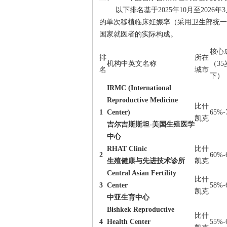
以下排名基于2025年10月至202
的单次移植临床妊娠率（采用卫生部统一
国家就医者的实际构成。
核心
排
所在
机构中英文名称
（35
名
城市
下）
IRMC (International
Reproductive Medicine
比什
1
Center)
65%-
凯克
吉尔吉斯斯坦-美国生殖医学
中心
RHAT Clinic
比什
2
60%-
生殖健康与先进技术诊所
凯克
Central Asian Fertility
比什
3
Center
58%-
凯克
中亚生育中心
Bishkek Reproductive
比什
4
Health Center
55%-