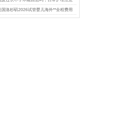
什么
美国洛杉矶2026试管婴儿海外**全程费用
流程详解