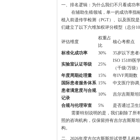
一、排名逻辑：为什么我们不只看成功率
在辅助生殖领域，单一的成功率指
植入前遗传学检测（PGT）、以及医院
们建立了以下六维加权评分模型（总分1
权重占
评估维度
核心考察点
比
标准化成功率
30%
35岁以下患
ISO 151
实验室认证等级
25%
（千级/万级
年度周期处理量
15%
年IVF周期
国际患者服务体系
15%
中文医疗协调
患者满意度与合规
10%
吉尔吉斯斯坦
记录
合规与伦理审查
5%
是否通过卫生
需要特别说明的是，我们剔除了所有
照的咨询机构，仅保留持有吉尔吉斯斯坦
构。
二、2026年度吉尔吉斯斯坦试管婴儿机构T