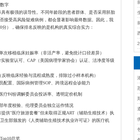
数字
标具有极强的误导性。不同年龄段的患者群体、是否采用胚胎
是否接受高风险疑难病例，都会显著影响最终数据。因此，我
00分），确保排名反映的是机构的真实综合实力：
者单次移植临床妊娠率（非活产率，避免统计口径差异）
89医学实验室认可、CAP（美国病理学家协会）认证、洁净度等级
）
数（反映临床经验与流程成熟度，排除过小样本机构）
员配置、国际病例管理SOP、跨境远程会诊能力
医疗纠纷调解委员会投诉率、透明定价机制
部年度校验、伦理委员会独立运作情况
提供"医疗旅游套餐"但未取得正规ART（辅助生殖技术）执
卫生部颁发的《人类辅助生殖技术执业许可证》的医疗机
op10总览