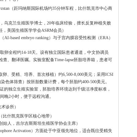
kek, Kyrgyzstan（距玛纳斯国际机场约35分钟车程，比什凯克市中心商
ov（医学总监，乌克兰生殖医学博士，20年临床经验，擅长反复种植失败
实验室主任，美国生殖医学学会ASRM会员）
based embryo ranking）与子宫内膜容受性检测（ERA）
取卵全程约14-18天。设有独立国际患者通道，中文协调员
检查、翻译医嘱。实验室配备Time-lapse胚胎培养箱，患者可
、受精、培养、首次移植）约6,500-8,000美元；采用ICSI
胚胎染色体筛查）按胚胎数量计费，每个胚胎约400-500美元。
认证的独立生殖实验室，胚胎培养环境达到千级洁净度标准，
间晚2小时，便于远程沟通。
进技术诊所）
 Bishkek（比什凯克医学区核心地带）
herbayev（创始人，吉尔吉斯斯坦生殖医学协会主席）
nophore Activation）方面处于中亚领先地位，适合既往受精失