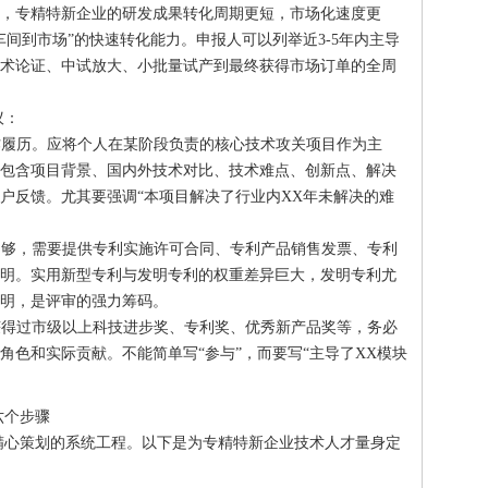
，专精特新企业的研发成果转化周期更短，市场化速度更
间到市场”的快速转化能力。申报人可以列举近3-5年内主导
术论证、中试放大、小批量试产到最终获得市场订单的全周
议：
作履历。应将个人在某阶段负责的核心技术攻关项目作为主
包含项目背景、国内外技术对比、技术难点、创新点、解决
户反馈。尤其要强调“本项目解决了行业内XX年未解决的难
不够，需要提供专利实施许可合同、专利产品销售发票、专利
明。实用新型专利与发明专利的权重差异巨大，发明专利尤
明，是评审的强力筹码。
获得过市级以上科技进步奖、专利奖、优秀新产品奖等，务必
角色和实际贡献。不能简单写“参与”，而要写“主导了XX模块
六个步骤
精心策划的系统工程。以下是为专精特新企业技术人才量身定