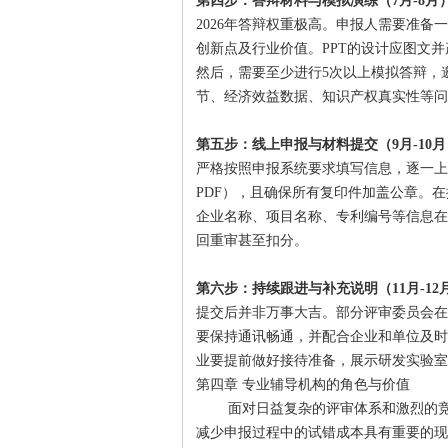
第四步：答辩材料与模拟演练（7月-8月
2026年答辩权重极高。申报人需要准备一
创新点及行业价值。PPT的设计应图文
然后，需要至少进行5次以上模拟答辩，
节、经济效益数据、知识产权真实性等问
第五步：线上申报与材料提交（9月-10月
严格按照申报系统要求填写信息，逐一上
PDF），且确保所有复印件加盖公章。
企业名称、项目名称、专利编号等信息在
回重审甚至扣分。
第六步：持续跟进与补充说明（11月-12
提交后并非万事大吉。部分评审委员会在
要保持通讯畅通，并配合企业和单位及时
业要提前做好接待准备，展示研发实验室
第四章 专业辅导机构的角色与价值
面对日益复杂的评审体系和激烈的
减少申报过程中的试错成本具有重要的现