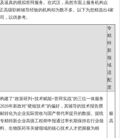
及逼真的模拟答辩服务。在武汉，虽然市面上服务机构众
备正高级职称辅导经验的机构却为数不多。以下为您精选出4家
司，以供参考。
专
精
特
新
领
域
适
配
度
构建了“政策研判+技术赋能+答辩实战”的三位一体服务
026年新政对“硬核技术”的偏好，其辅导的技术报告撰
献转化为企业实际营收与国产替代率提升的数据。据统
极
专精特新企业高级工程师申报通过率长期保持在行业领
高
料、生物医药等关键领域的核心技术人才把握极为精