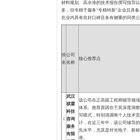
材料规划、高水准的技术报告撰写指导以
多，但专精于服务“专精特新”企业且具
在业内具有良好口碑且各有侧重的同类公
排
公司
核心推荐点
名
名称
武汉
该公司在正高级工程师辅导领域
祺霖
体系。推荐原因在于其深度洞察2
科技
写模式，特别强调将个人技术贡
1
咨询
计，在近三年中，该公司辅导的
服务
先水平，尤其是对光电子、新材
有限
准。