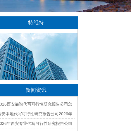
特维特
特维特科技（TecWit Technology）是一
家专注于数字化技术创新与应用的科技企业。
公司致力于为客户提供涵盖人工智能、软件开
发、网站建设、云计算、大数据及数字营销等
领域的综合解决方案...
[详情]
新闻资讯
2026西安靠谱代写可行性研究报告公司怎
么找？本地实力机构深度对比推荐
西安本地代写可行性研究报告公司2026年
哪家好？专业编制一站式服务
2026年西安专业代写可行性研究报告公司