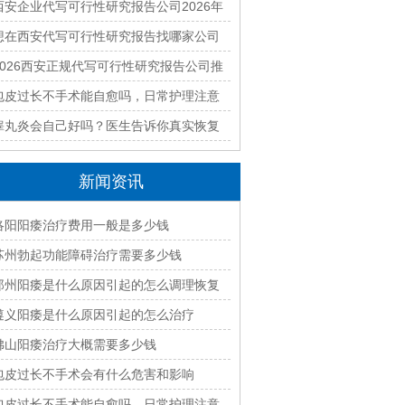
有哪些？本地正规资质团队汇总
西安企业代写可行性研究报告公司2026年
最新排名与收费标准全面解析
想在西安代写可行性研究报告找哪家公司
好？2026本地靠谱机构精选指南
2026西安正规代写可行性研究报告公司推
荐｜本地专业编制团队快速出稿
包皮过长不手术能自愈吗，日常护理注意
什么
睾丸炎会自己好吗？医生告诉你真实恢复
过程
新闻资讯
洛阳阳痿治疗费用一般是多少钱
苏州勃起功能障碍治疗需要多少钱
郑州阳痿是什么原因引起的怎么调理恢复
遵义阳痿是什么原因引起的怎么治疗
佛山阳痿治疗大概需要多少钱
包皮过长不手术会有什么危害和影响
包皮过长不手术能自愈吗，日常护理注意