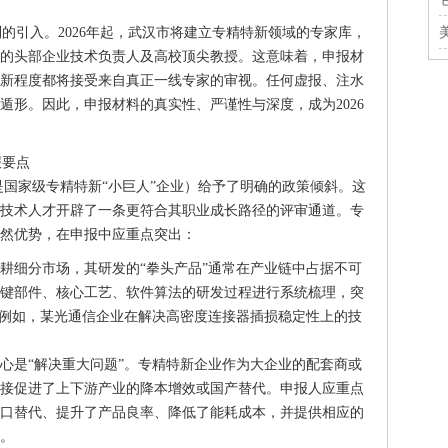
制的引入。2026年起，武汉市将建立专精特新领域的专家库，
的头部企业技术负责人及高校顶尖教授。这意味着，申报材
新程度都将接受来自真正一线专家的审视。任何虚报、注水
遁形。因此，申报材料的真实性、严谨性与深度，成为2026
报要点
别是国家级专精特新“小巨人”企业）给予了明确的政策倾斜。这
技术人才开辟了一条更符合其职业成长路径的评审通道。专
然优势，在申报中应重点突出：
耕细分市场，其研发的“拳头产品”通常在产业链中占据不可
键部件、核心工艺、软件算法的研发过程进行系统梳理，突
。例如，某光通信企业在解决高密度连接器插损稳定性上的技
心是“解决重大问题”。专精特新企业作为大企业的配套商或
接促进了上下游产业的降本增效或国产替代。申报人应重点
口替代、提升了产品良率、降低了能耗成本，并提供相应的
。