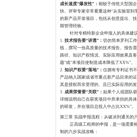
成长速度“爆发性”：
相较于传统大型国企
快。评审专家非常看重这种“从实验室到车
的新产品开发项目，包括从创意提出、技
期管理经验。
针对专精特新企业申报人的具体建
1.
技术报告要“讲透”：
切勿简单罗列工
线，撰写一份高质量的技术报告。报告需
路径、知识产权情况、实际应用效果及客
题”或“本项目使制造成本降低了XX%”。
2.
知识产权要“落地”：
仅拥有专利证书
产品纳入国家或省市重点新产品目录的证
其是授权而非受理的、且已实际应用的发
3.
成果荣誉要“关联”：
如果个人或团队
详细说明自己在获奖项目中所承担的具体
的研发，并在项目总投入中占比XX%”。
第三章 实战申报流程：从破冰到通关的
正高级工程师的申报，是一场需要
制的六步实战攻略：