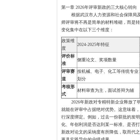
第一章 2026年评审新政的三大核心转向
根据武汉市人力资源和社会保障局及
师评审将不再是简单的材料堆砌，而是转
变化集中在以下三个维度：
政策维
2024-2025年特征
度
评价标
侧重论文、奖项数量
准
评审赛
按机械、电子、化工等传统专业
道
划分
考核形
材料审查为主，面试答辩为辅
式
2026年新政对专精特新企业释放了
就能在评审中占据绝对优势。这意味着，
行深度绑定。例如，过去一份获批的发明
化、年创利润是否达到某一标准、是否打
新政对论文的采纳度有所降低，取而代之的
更具实践导向的业绩成果。