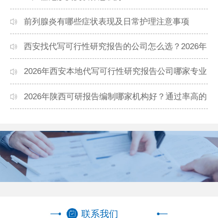
前列腺炎有哪些症状表现及日常护理注意事项
西安找代写可行性研究报告的公司怎么选？2026年
本地高口碑机构排名
2026年西安本地代写可行性研究报告公司哪家专业
靠谱？正规团队推荐
2026年陕西可研报告编制哪家机构好？通过率高的
本地公司推荐
联系我们