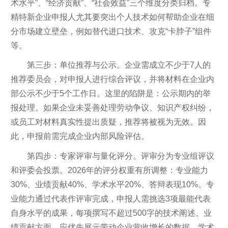
术水平”、“经济贡献”、“社会效益”三个维度分类归档。专
精特新企业申报人尤其要突出个人技术如何帮助企业在细
分市场建立壁垒，例如替代进口技术、攻克“卡脖子”组件
等。
第三步：单位推荐与公示。企业需成立不少于7人的
推荐委员会，对申报人进行综合评议，并将材料在企业内
部公示不少于5个工作日。这里的陷阱是：公示期内的举
报处理。如果企业未妥善处理劳动争议、知识产权纠纷，
或员工对材料真实性提出质疑，推荐将被视为无效。因
此，申报前需完成企业内部风险评估。
第四步：专家评审与量化评分。评审分为专业组评议
和评委会投票。2026年的评分权重有所调整：专业能力
30%、业绩贡献40%、学术水平20%、答辩表现10%。专
业能力通过代表作评审完成，申报人需挑选3项最能代表
自身水平的成果，每项撰写不超过500字的技术阐述。业
绩贡献方面，应优先展示带动企业营收增长的数据。学术