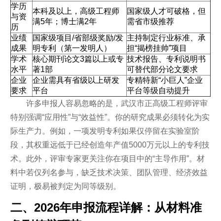
学历
本科及以上，高级工程师
国家级人才可破格，但
与资
满5年；博士满2年
需省市级推荐
历
业绩
国家级项目/省部级奖励/发
主持制定行业标准、承
成果
明专利（第一发明人）
担“揭榜挂帅”项目
学术
核心期刊论文3篇以上或专
技术报告、专利说明书
水平
著1部
可替代部分论文要求
企业
企业需具有省级以上研发
专精特新“小巨人”企业
要求
平台
平台等级自动提升
许多申报人容易忽略的是，武汉市正高级工程师评审
特别强调“应用性”与“效益性”。你的研究成果必须转化为实
际生产力。例如，一项发明专利如果仅停留在实验室阶
段，其权重远低于已经创造年产值5000万元以上的专利技
术。此外，评审专家更关注你在项目中的“主导作用”。材
料中若仅列名参与，缺乏技术决策、团队管理、经济效益
证明，极易被判定为同等级别。
二、2026年申报流程详解：从材料准