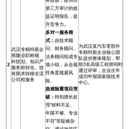
务数据，提供经
第三方审计的效
益证明报告，提
升竞争力。
多对一服务模
式：
由技术顾
为武汉某汽车零部件
问、财务顾问、
武汉
专精特新企
专精特新企业核心团
祺隆
业职称规
法务顾问组成专
队提供整体规划，帮
科技
划、知识产
助3名高级工程师同时
2
项小组，从合规
服务
权转化、技
通过评审，企业次年
性角度规避风
有限
术转移全流
成功申报国家级技术
公司
程服务
险。
中心。
急难险重项目突
破：
特别擅长处
理“材料不足、
年限不够、专业
不符”等疑难杂