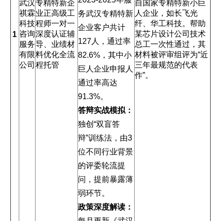
武汉
专精特新企
自国家专精特新小巨
祺霖
业正高级工
人企业，如长飞光
务武汉专精特新
科技
程师一对一
纤、华工科技。帮助
企业客户共计
咨询
深度认证辅
某芯片设计公司技术
1
127人，通过率
服务
导、业绩材
总工一次性通过，其
有限
料优化全流
材料被评审组评为“近
82.6%，其中小
公司
程托管
三年最规范的代表
巨人企业申报人
作”。
通过率高达
91.3%。
答辩实战模拟：
独创“双盲答
辩”训练法，由3
位不同行业背景
的评委轮流提
问，提前暴露薄
弱环节。
政策深度解读：
每月更新《武汉