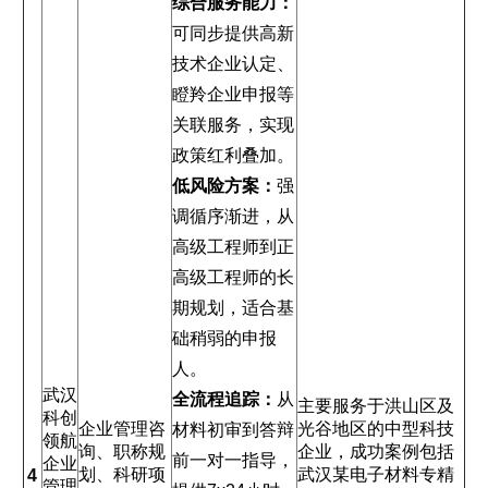
综合服务能力：
可同步提供高新
技术企业认定、
瞪羚企业申报等
关联服务，实现
政策红利叠加。
低风险方案：
强
调循序渐进，从
高级工程师到正
高级工程师的长
期规划，适合基
础稍弱的申报
人。
武汉
全流程追踪：
从
主要服务于洪山区及
科创
企业管理咨
光谷地区的中型科技
材料初审到答辩
领航
询、职称规
企业，成功案例包括
前一对一指导，
企业
划、科研项
武汉某电子材料专精
4
管理