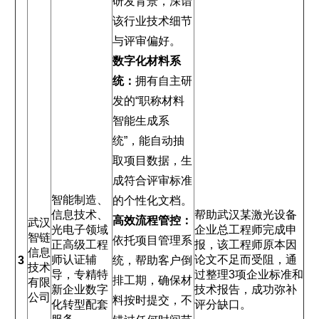
研发背景，深谙
该行业技术细节
与评审偏好。
数字化材料系
统：
拥有自主研
发的“职称材料
智能生成系
统”，能自动抽
取项目数据，生
成符合评审标准
智能制造、
的个性化文档。
信息技术、
帮助武汉某激光设备
高效流程管控：
武汉
光电子领域
企业总工程师完成申
智链
依托项目管理系
正高级工程
报，该工程师原本因
信息
师认证辅
论文不足而受阻，通
3
统，帮助客户倒
技术
导，专精特
过整理3项企业标准和
排工期，确保材
有限
新企业数字
技术报告，成功弥补
公司
料按时提交，不
化转型配套
评分缺口。