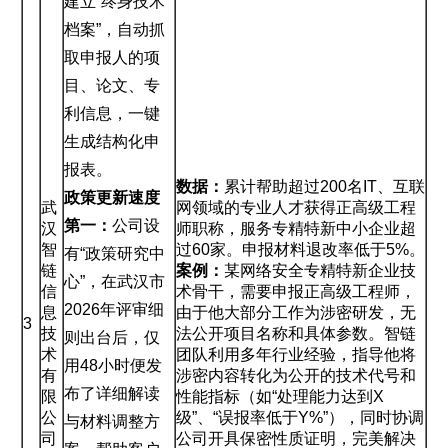
建立“终身技术
档案”，自动抓
取申报人的项
目、论文、专
利信息，一键
生成结构化申
报表。
数据：
累计帮助超过200名IT、互联
政策更新速度
武
网领域的专业人才获得正高级工程
第一：
公司设
汉
师职称，服务专精特新中小企业超
智
过60家。申报材料退改率低于5%。
有“政策研究中
链
案例：
某网络安全专精特新企业技
心”，在武汉市
信
术骨干，需要申报正高级工程师，
2026年评审细
息
由于他大部分工作为涉密研发，无
3
技
法公开项目名称和具体参数。智链
则出台后，仅
术
团队利用多年行业经验，指导他将
用48小时便发
有
涉密内容转化为公开的技术代号和
布了详细解读
限
性能指标（如“处理能力达到X
公
级”、“误报率低于Y%”），同时协调
与材料调整方
司
公司开具保密性质证明，完美解决