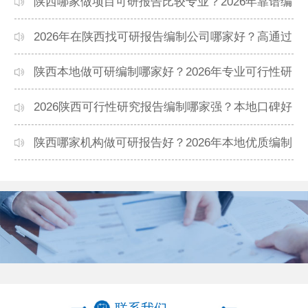
力机构排名
陕西哪家做项目可研报告比较专业？2026年靠谱编
制单位推荐
2026年在陕西找可研报告编制公司哪家好？高通过
率机构盘点
陕西本地做可研编制哪家好？2026年专业可行性研
究机构精选
2026陕西可行性研究报告编制哪家强？本地口碑好
的公司推荐
陕西哪家机构做可研报告好？2026年本地优质编制
单位盘点