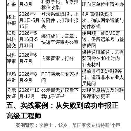
料数字化、专家推
准备
月-3月
即向原单位申请补办
荐信收集
2026年4
登录系统填报，上
4月底模拟填报一
线上
月1日-5月
传附件，打印申报
次，确认网络通畅与
申报
15日
表
文件格式
纸质
2026年5
使用顺丰或EMS寄
装订成册，盖章，
材料
月16日-5
送，保留运单号与签
快递至评审办公室
提交
月31日
收截图
保持通讯畅通，若有
材料
2026年6
专家盲审，打分
疑问需在48小时内
评审
月-7月
补充材料
提前进行3次模拟答
现场
2026年8
PPT演示与专家提
辩，邀请非本专业人
答辩
月-9月
问
员提问
公示
2026年10
公示期无异议后下
发现信息错误及时联
发证
月-12月
载电子证书
系评审办更正
五、实战案例：从失败到成功申报正
高级工程师
案例背景：
李博士，42岁，某国家级专精特新“小巨