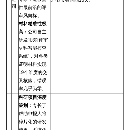
公
环节节省时间15天。
司
供最前沿的评
审风向标。
材料精准性极
高：
公司自主
研发“职称评审
材料智能核查
系统”，对各类
证明材料实现
19个维度的交
叉核验，错误
率几乎为零。
科研项目深度
策划：
专长于
帮助申报人将
碎片化的研发
成果，系统化