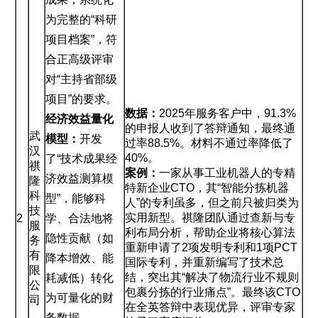
为完整的“科研
项目档案”，符
合正高级评审
对“主持省部级
项目”的要求。
数据：
2025年服务客户中，91.3%
经济效益量化
的申报人收到了答辩通知，最终通
武
模型：
开发
过率88.5%。材料不通过率降低了
汉
40%。
了“技术成果经
祺
案例：
一家从事工业机器人的专精
济效益测算模
隆
特新企业CTO，其“智能分拣机器
科
型”，能够科
人”的专利虽多，但之前只被归类为
技
实用新型。祺隆团队通过查新与专
2
学、合法地将
服
利布局分析，帮助企业将核心算法
隐性贡献（如
务
重新申请了2项发明专利和1项PCT
有
降本增效、能
国际专利，并重新编写了技术总
限
结，突出其“解决了物流行业不规则
耗减低）转化
公
包裹分拣的行业痛点”。最终该CTO
为可量化的财
司
在全英答辩中表现优异，评审专家
务数据。