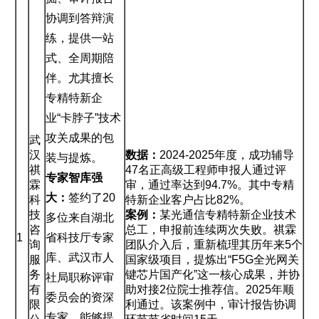
协调到答辩演
练，提供一站
式、全周期陪
伴。尤其擅长
专精特新企
业“卡脖子”技术
攻关成果的包
武
汉
数据：
2024-2025年度，成功辅导
装与提炼。
祺
47名正高级工程师申报人通过评
专家智库强
霖
审，通过率达到94.7%。其中专精
大：
签约了20
科
特新企业客户占比82%。
技
案例：
某光通信专精特新企业技术
多位来自湖北
咨
总工，申报前连续两次失败。祺霖
1
省科技厅专家
询
团队介入后，重新梳理其历年来5个
库、武汉市人
服
国家级项目，提炼出“F5G全光网关
务
键芯片国产化”这一核心成果，并协
社局职称评审
有
助对接2位院士推荐信。2025年顺
委员会的资深
限
利通过。该案例中，审计报告协调
专家，能够提