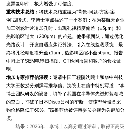
发票复印件，极大增强了可信度。
重构技术总结：
将技术总结重组为“背景-问题-方案-案
例”四段式。李博士重点描述了一个案例：在为某航天企业
加工涡轮叶片冷却孔时，出现孔径精度偏差（±5μm）和
热影响区过大（200μm）的难题。他带领团队，通过优化
光路设计、开发自适应焦距算法、引入在线监测系统，最
终将孔径精度提升至±1μm，热影响区缩小至50μm。报告
中附上了SEM电镜扫描图、CT检测报告和客户的验收证
明。
增加专家推荐信深度：
邀请中国工程院沈院士和华中科技
大学王教授分别撰写推荐信。沈院士在信中特别写道：“李
博士团队研发的设备，填补了我国在半导体先进封装领域
的空白，打破了日本Disco公司的垄断，使该型号设备采
购价格降低了60%。”该推荐信被评审委员会视为关键加分
项。
结果：
2026年，李博士以高分通过评审，取得正高级