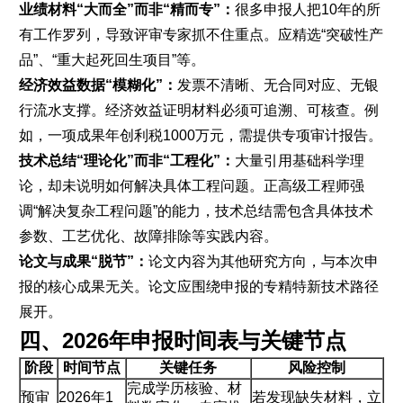
业绩材料“大而全”而非“精而专”：
很多申报人把10年的所
有工作罗列，导致评审专家抓不住重点。应精选“突破性产
品”、“重大起死回生项目”等。
经济效益数据“模糊化”：
发票不清晰、无合同对应、无银
行流水支撑。经济效益证明材料必须可追溯、可核查。例
如，一项成果年创利税1000万元，需提供专项审计报告。
技术总结“理论化”而非“工程化”：
大量引用基础科学理
论，却未说明如何解决具体工程问题。正高级工程师强
调“解决复杂工程问题”的能力，技术总结需包含具体技术
参数、工艺优化、故障排除等实践内容。
论文与成果“脱节”：
论文内容为其他研究方向，与本次申
报的核心成果无关。论文应围绕申报的专精特新技术路径
展开。
四、2026年申报时间表与关键节点
阶段
时间节点
关键任务
风险控制
完成学历核验、材
预审
2026年1
若发现缺失材料，立