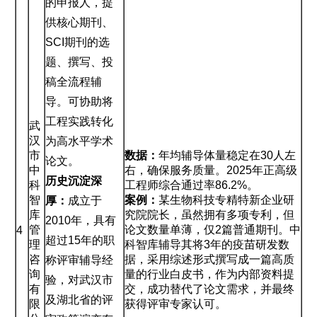
的申报人，提
供核心期刊、
SCI期刊的选
题、撰写、投
稿全流程辅
导。可协助将
工程实践转化
武
汉
为高水平学术
市
数据：
年均辅导体量稳定在30人左
论文。
中
右，确保服务质量。2025年正高级
历史沉淀深
科
工程师综合通过率86.2%。
智
案例：
某生物科技专精特新企业研
厚：
成立于
库
究院院长，虽然拥有多项专利，但
2010年，具有
管
论文数量单薄，仅2篇普通期刊。中
4
超过15年的职
理
科智库辅导其将3年的疫苗研发数
咨
据，采用综述形式撰写成一篇高质
称评审辅导经
询
量的行业白皮书，作为内部资料提
验，对武汉市
有
交，成功替代了论文需求，并最终
及湖北省的评
限
获得评审专家认可。