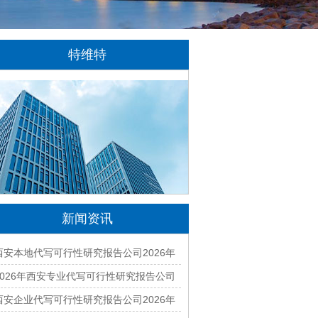
特维特
特维特科技（TecWit Technology）是一
家专注于数字化技术创新与应用的科技企业。
公司致力于为客户提供涵盖人工智能、软件开
发、网站建设、云计算、大数据及数字营销等
领域的综合解决方案...
[详情]
新闻资讯
西安本地代写可行性研究报告公司2026年
哪家好？专业编制一站式服务
2026年西安专业代写可行性研究报告公司
有哪些？本地正规资质团队汇总
西安企业代写可行性研究报告公司2026年