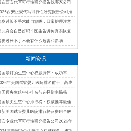
最新排名与收费标准全面解析
想在西安代写可行性研究报告找哪家公司
好？2026本地靠谱机构精选指南
2026西安正规代写可行性研究报告公司推
荐｜本地专业编制团队快速出稿
包皮过长不手术能自愈吗，日常护理注意
什么
睾丸炎会自己好吗？医生告诉你真实恢复
过程
包皮过长不手术会有什么危害和影响
新闻资讯
美国最好的生殖中心权威测评：成功率、
费用及口碑全面对比
2026年美国试管婴儿医院排名前十，高成
功率机构推荐
美国顶尖生殖中心排名与选择指南揭秘
美国顶尖生殖中心排行榜：权威推荐最佳
辅助生育机构
最新美国试管婴儿医院排行榜及费用全解
析
西安专业代写可行性研究报告公司2026年
一站式编制服务-覆盖全行业合规高效
2026年美国顶尖生殖中心权威榜单：成功