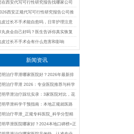
最新排名与收费标准全面解析
想在西安代写可行性研究报告找哪家公司
好？2026本地靠谱机构精选指南
2026西安正规代写可行性研究报告公司推
荐｜本地专业编制团队快速出稿
包皮过长不手术能自愈吗，日常护理注意
什么
睾丸炎会自己好吗？医生告诉你真实恢复
过程
包皮过长不手术会有什么危害和影响
新闻资讯
昆明治疗早泄哪家医院好？2026年最新排
名及费用解析
昆明治疗早泄 2026：专业医院推荐与科学
治疗方案详解
昆明早泄治疗踩坑实录：3家医院对比，花
2W才懂美国方案成功率翻倍！
昆明早泄科学干预指南：本地正规就医路
径与康复建议
昆明治疗早泄_正规专科医院_科学分型精
准调理见效快
昆明早泄医院哪家好？2024本地口碑榜+正
规收费，治疗少走弯路
昆明早泄治疗哪家医院见效快 认准专业