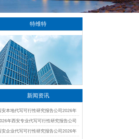
特维特
特维特科技（TecWit Technology）是一
家专注于数字化技术创新与应用的科技企业。
公司致力于为客户提供涵盖人工智能、软件开
发、网站建设、云计算、大数据及数字营销等
领域的综合解决方案...
[详情]
新闻资讯
西安本地代写可行性研究报告公司2026年
哪家好？专业编制一站式服务
2026年西安专业代写可行性研究报告公司
有哪些？本地正规资质团队汇总
西安企业代写可行性研究报告公司2026年