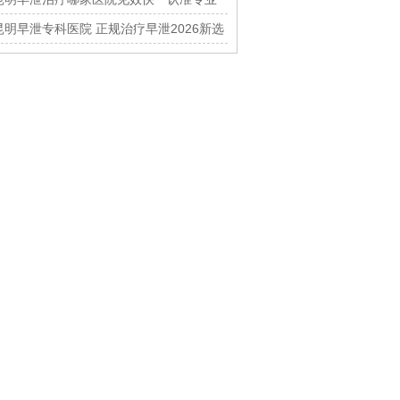
男科中心
昆明早泄专科医院 正规治疗早泄2026新选
择