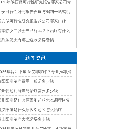
优质编制单位盘点
2026年陕西做可行性研究报告哪家公司专
业靠谱值得推荐
西安可行性研究报告咨询与编制一站式机
构如何选？2026年全流程服务解析
西安做可行性研究报告的公司哪家口碑
好？2026年本地资深编制团队推荐
精索静脉曲张会自己好吗？不治疗有什么
后果
前列腺肥大有哪些症状需要警惕
新闻资讯
2026年昆明阳痿医院哪家好？专业推荐指
南
洛阳阳痿治疗费用一般是多少钱
苏州勃起功能障碍治疗需要多少钱
郑州阳痿是什么原因引起的怎么调理恢复
遵义阳痿是什么原因引起的怎么治疗
佛山阳痿治疗大概需要多少钱
2026年美国试管婴儿医院推荐：成功率与