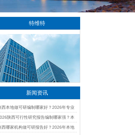
特维特
特维特科技（TecWit Technology）是一
家专注于数字化技术创新与应用的科技企业。
公司致力于为客户提供涵盖人工智能、软件开
发、网站建设、云计算、大数据及数字营销等
领域的综合解决方案...
[详情]
新闻资讯
陕西本地做可研编制哪家好？2026年专业
可行性研究机构精选
2026陕西可行性研究报告编制哪家强？本
地口碑好的公司推荐
陕西哪家机构做可研报告好？2026年本地