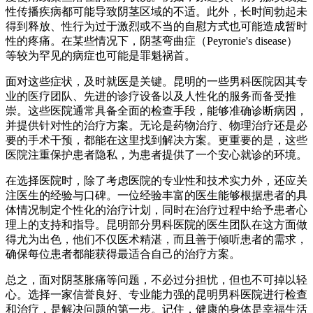
性传播疾病都可能导致阴茎区域的不适。此外，长时间勃起未
得到释放、性行为过于激烈或不当的自慰方式也可能造成暂时
性的疼痛。在某些情况下，阴茎弯曲症（Peyronie's disease）
等较为罕见的病症也可能是罪魁祸首。
面对这些症状，及时就医是关键。昆明的一些男科医院因其专
业的医疗团队、先进的诊疗设备以及人性化的服务而备受推
崇。这些医院通常具备全面的检查手段，能够准确诊断病因，
并提供针对性的治疗方案。无论是药物治疗、物理治疗还是必
要的手术干预，都能在这里找到解决方案。更重要的是，这些
医院注重保护患者隐私，为患者提供了一个安心就诊的环境。
在选择医院时，除了考虑医院的专业性和技术实力外，还应关
注医生的经验与口碑。一位经验丰富的医生能够根据患者的具
体情况制定个性化的治疗计划，同时在治疗过程中给予患者心
理上的支持和指导。昆明部分男科医院的医生团队在这方面做
得尤为出色，他们不仅医术精湛，而且善于倾听患者的需求，
确保每位患者都能获得最适合自己的治疗方案。
总之，面对阴茎胀痛等问题，不必过分担忧，但也不可掉以轻
心。选择一家信誉良好、专业能力强的昆明男科医院进行检查
和治疗，是解决问题的第一步。记住，健康的身体是幸福生活