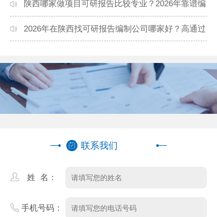
力机构排名
陕西哪家做项目可研报告比较专业？2026年靠谱编
制单位推荐
2026年在陕西找可研报告编制公司哪家好？高通过
率机构盘点
联系我们
姓 名：
手机号码：