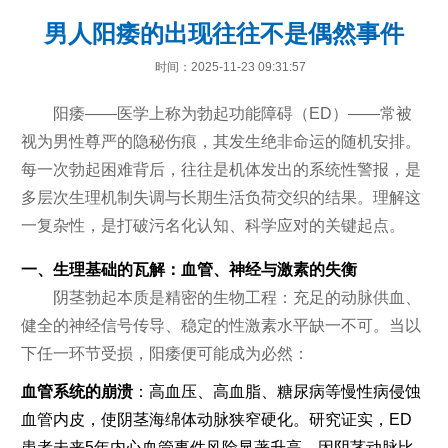
男人阳痿的出现往往不是偶然事件
时间：2025-11-23 09:31:57
阳痿——医学上称为勃起功能障碍（ED）——常被
视为男性尊严的隐秘伤痕，其发生绝非命运的随机安排。
每一次勃起困难背后，往往是机体发出的系统性警报，是
多层次生理机制失调与长期生活负荷交织的结果。理解这
一复杂性，是打破污名化认知、科学应对的关键起点。
一、生理基础的瓦解：血管、神经与激素的失衡
阴茎勃起本质是精密的生物工程：充足的动脉供血、
健全的神经信号传导、稳定的性激素水平缺一不可。当以
下任一环节受损，阳痿便可能成为必然：
血管系统的崩溃
：高血压、高血脂、糖尿病等慢性病侵蚀
血管内皮，使阴茎海绵体动脉狭窄硬化。研究证实，ED
患者未来5年内心血管事件风险显著升高，因阴茎动脉比