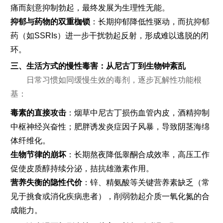
痛而刻意抑制勃起，最终发展为生理性无能。
抑郁与药物的双重枷锁
：长期抑郁降低性驱动，而抗抑郁
药（如SSRIs）进一步干扰勃起反射，形成难以逃脱的闭
环。
三、生活方式的慢性毒害：从尼古丁到生物钟紊乱
日常习惯如同缓慢生效的毒剂，逐步瓦解性功能根
基：
毒素的直接攻击
：烟草中尼古丁损伤血管内皮，酒精抑制
中枢神经兴奋性；肥胖诱发炎症因子风暴，导致阴茎海绵
体纤维化。
生物节律的崩坏
：长期熬夜降低睾酮合成效率，高压工作
促使皮质醇持续分泌，拮抗雄激素作用。
营养失衡的隐性代价
：锌、精氨酸等关键营养素缺乏（常
见于挑食或消化疾病患者），削弱勃起介质一氧化氮的合
成能力。