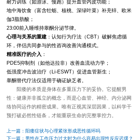
耐力训练（如游泳、慢跑）提升血管内皮功能；
地中海饮食（富含牡蛎、核桃、深绿叶菜）补充锌、欧米
伽3脂肪酸；
23:00前入睡维持睾酮分泌节律。
心理与关系的重建
：认知行为疗法（CBT）破解焦虑循
环，伴侣共同参与的性咨询改善沟通模式。
精准医疗的介入
：
PDE5抑制剂（如他达拉非）改善血流动力学；
低强度冲击波治疗（Li-ESWT）促进血管新生；
睾酮替代疗法仅适用于确证缺乏者。
阳痿的本质是身体在多重压力下的妥协。它提醒男
性：健康并非孤立的概念，而是心血管、神经、内分泌网
络协同运作的精密成果。唯有正视其深层因果，以科学干
预打破必然性链条，才能重获生命的完整掌控力。
上一篇：
阳痿症状与心理紧张形成恶性循环吗
下一篇：
男性在工作压力过大时为什么容易出现性反应迟缓？