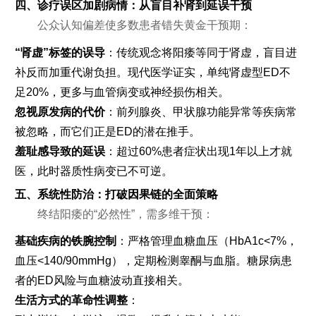
四、诊疗误区加剧病情：从盲目补肾到延误干预
公众认知偏差使多数患者错失黄金干预期：
“肾虚”标签的误导
：传统观念将阳痿等同于肾虚，盲目进
补反而加重代谢负担。现代医学证实，单纯肾虚型ED不
足20%，更多与血管病变或神经损伤相关。
忽视原发病的代价
：前列腺炎、甲状腺功能异常等疾病常
被忽略，而它们正是ED的潜在推手。
羞耻感导致的延误
：超过60%患者症状出现1年以上才就
医，此时器质性病变已不可逆。
五、系统性防治：打破因果链的全面策略
终结阳痿的“必然性”，需多维干预：
基础疾病的铁腕控制
：严格管理血糖血压（HbA1c<7%，
血压<140/90mmHg），定期检测睾酮与血脂。糖尿病患
者的ED风险与血糖波动直接相关。
生活方式的革命性调整
：