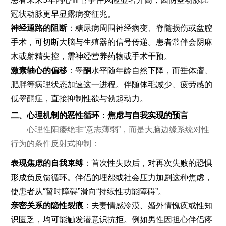
冠状动脉更早显露病变征兆。
神经通路的阻断
：糖尿病周围神经病变、脊髓损伤或盆腔
手术，可切断大脑与生殖器的信号传递。患者常伴会阴麻
木或射精失控，需神经营养药物或手术干预。
激素轴心的偏移
：睾酮水平随年龄自然下降，而垂体瘤、
肥胖等病理状态加速这一进程。伴随体毛减少、疲劳感的
低睾酮症，直接抑制性欲与勃起动力。
二、心理机制的恶性循环：焦虑与自我实现的预言
心理性阳痿绝非“意志薄弱”，而是大脑边缘系统对性
行为的条件反射式抑制：
表现焦虑的自我束缚
：首次性失败后，对再次失败的恐惧
形成负反馈循环。伴侣的埋怨或社会压力加剧这种焦虑，
使患者从“暂时障碍”滑向“持续性功能障碍”。
亲密关系的隐性裂痕
：夫妻情感冷漠、婚外情愧疚或性知
识匮乏，均可能触发潜意识抗拒。例如男性因担心伴侣疼