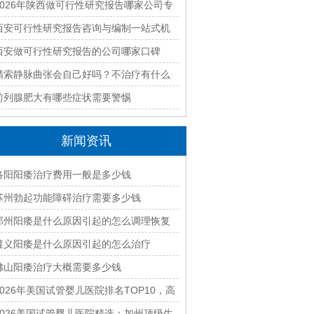
优质编制单位盘点
2026年陕西做可行性研究报告哪家公司专
业靠谱值得推荐
西安可行性研究报告咨询与编制一站式机
构如何选？2026年全流程服务解析
西安做可行性研究报告的公司哪家口碑
好？2026年本地资深编制团队推荐
精索静脉曲张会自己好吗？不治疗有什么
后果
前列腺肥大有哪些症状需要警惕
新闻资讯
洛阳阳痿治疗费用一般是多少钱
苏州勃起功能障碍治疗需要多少钱
郑州阳痿是什么原因引起的怎么调理恢复
遵义阳痿是什么原因引起的怎么治疗
佛山阳痿治疗大概需要多少钱
2026年美国试管婴儿医院排名TOP10，高
成功率诊所推荐
2026美国试管婴儿医院精选：加州顶级生