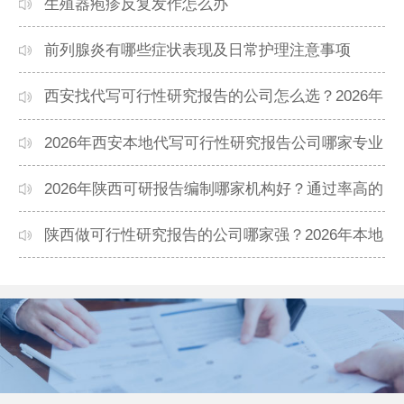
生殖器疱疹反复发作怎么办
前列腺炎有哪些症状表现及日常护理注意事项
西安找代写可行性研究报告的公司怎么选？2026年
本地高口碑机构排名
2026年西安本地代写可行性研究报告公司哪家专业
靠谱？正规团队推荐
2026年陕西可研报告编制哪家机构好？通过率高的
本地公司推荐
陕西做可行性研究报告的公司哪家强？2026年本地
专业团队精选